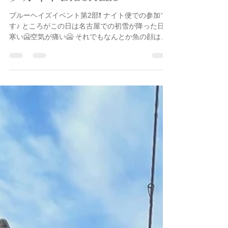
2025年1月10日
読了時間: 2分
イベント
名古屋港ボートフィッシン
グガイドBlueHaze
ブルーヘイズイベント第2部❗️ ナイト便での参加で
す♪ ところがこの日は名古屋での初雪が降った日❄️
寒い🥶空気が痛い🥶 それでもなんとか魚の顔は見
ることができました😊 ゲストのお2人も、
@sei.uchida 内田聖さんとの釣行に...