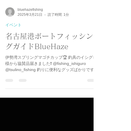
bluehazefishing
2025年3月21日
読了時間: 1分
イベント
名古屋港ボートフィッシン
グガイドBlueHaze
伊勢湾スプリングマゴチカップ🏆 釣具のイシグロ
様から協賛品届きました❗️ @fishing_ishiguro
@tsulino_fishing 釣りに便利なグッズばかりです❗️
ありがとうございます😭 いよいよ明日から伊勢湾
スプリングマゴチカップ、スタートです❗️👍...