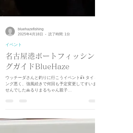
bluehazefishing
2025年4月18日
読了時間: 1分
イベント
名古屋港ボートフィッシン
グガイドBlueHaze
ウッチーダさんと釣りに行こうイベント🎣 タイミ
ング悪く、強風続きで何回も予定変更してすいま
せんでした🙏るりまるちゃん親子
@ruri.maru_ajing.gogo @ajinist さんが遊びに来て
くれましたよ😁...