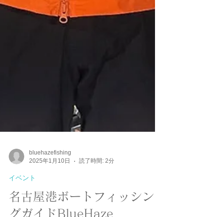
bluehazefishing