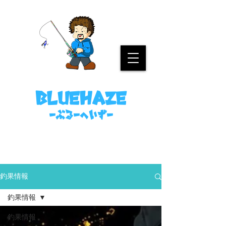
名古屋港ボートフィッシングガイド
bluehaze
​－ぶるーへいずー
090-8458-4699
ミノウラまで。
釣果情報
釣果情報
釣果情報