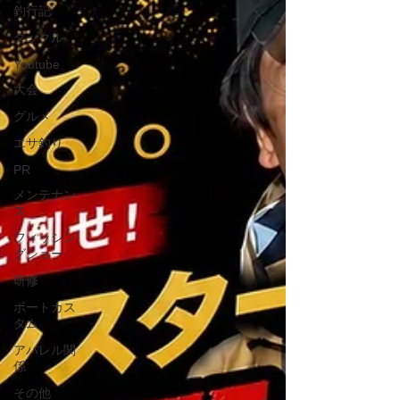
釣行記
タックル
Youtube
大会
グルメ
エサ釣り
PR
メンテナン
ス
フィッシン
グショー
研修
ボートカス
タム
アパレル関
係
その他