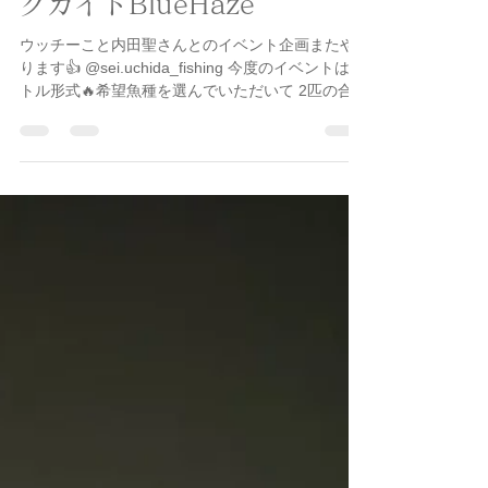
名古屋港ボートフィッシン
グガイドBlueHaze
ウッチーこと内田聖さんとのイベント企画またや
ります👍 @sei.uchida_fishing 今度のイベントはバ
トル形式🔥希望魚種を選んでいただいて 2匹の合計
の長さで勝負❗️プロを打ち負かす快感を体験してみ
ませんか？笑。どんな汚い手を使ってもOK(冗談)
🤣 こういう機会はなかなか無いと思いますよ✌️ ウ
ッチーに勝った暁には豪華景品プレゼント🎁 協賛
メーカー様も豪華絢爛😍 @anglersutopia
@blueblue_fishing @pop_sea_crew @zalts.official
応募受付は5月25日お昼の12時から❗️ワタクシ
BlueHazeにDMか LINEかお電話で応募してくださ
い。応募者多数の場合は厳正なる抽選にて決めさ
せていただきます。当選者には追ってご連絡いた
します。我こそは❗️という方、ちょっと参加してみ
ようかな？って方、年齢性別人間でなくても構い
ません！ 上手い下手なんてもっと関係ありません❗️
楽しむためのイベントですから😁それでは応募お
待ちしております♪ #イベント #apia #blueblue #