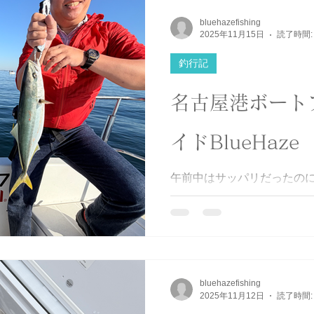
ズは出ませんでしたが、久
いました😁 なんでもあず
bluehazefishing
道を釣り上げるという部長
2025年11月15日
読了時間:
グ釣っちゃってました。 や
釣行記
笑🤣 終始3人で楽しくワイ
(最後の1枚はあずあずが花
名古屋港ボート
笑) #伊勢湾 #あずあず #bluebl
のあずあず #TGストライク 
#楽しい時間をありがとう #
イドBlueHaze
な人と繋がりたい #BlueHaz
午前中はサッパリだったのに
上がりましたね🤩これだか
れ食い〜😍途中で相方が船酔
前にアネロンがオススメですよ
遠くを見ながら色々な妄想を
分大丈夫👍笑。 次回こそ
ね😊 #伊勢湾 #湾奥サワキャ
bluehazefishing
入れ食い #アネロンオススメ
2025年11月12日
読了時間:
#ツバス #挑戦者求む #BlueH