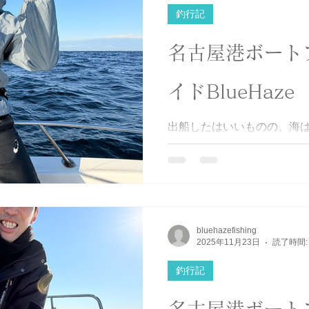
ゴシ #BlueHaze
釣行記
名古屋港ボート
イドBlueHaze
出船したはいいものの、海は
い状況でもなんとか頑張って
サ族は厳しくなっています
ン釣れてたのに😭 最後ま
りがとうございました！ #湾
#青物 #最後まで投げ続けてくれ
bluehazefishing
2025年11月23日
読了時間:
釣行記