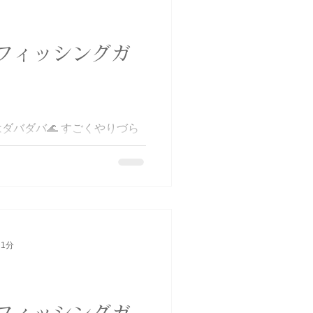
フィッシングガ
ダバダバ🌊 すごくやりづら
釣ってくれました 日に日に
。去年はこの時期でもバンバ
で諦めずに投げ続けてくれてあ
奥サワキャスバトル #サワラ
てありがとう #BlueHaze
 1分