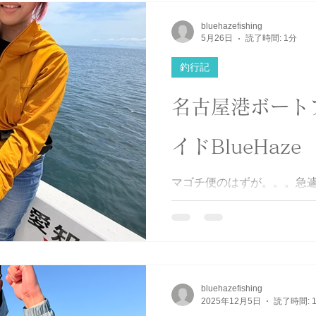
レル関係
その他
イベント
ロケ
bluehazefishing
5月26日
読了時間: 1分
釣行記
名古屋港ボート
イドBlueHaze
マゴチ便のはずが。。。急
ラ便に変更❗️😁ポイントに着
HITヒットひっとぉ〜🤩サ
👍 やっぱりナブラ撃ちは楽
GETしてくれました😍ん❓
ちゃんと釣りましたよ✌️湾
ってきますので(ダメな時はほ
bluehazefishing
ておいてくださいね🤣 #伊勢
2025年12月5日
読了時間: 