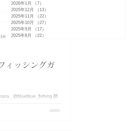
うに🙏 #伊勢湾 #湾奥サワ
2026年1月
（7）
7件の記事
#BlueHaze
2025年12月
（13）
13件の記事
2025年11月
（22）
22件の記事
2025年10月
（27）
27件の記事
2025年9月
（17）
17件の記事
2025年8月
（22）
22件の記事
 1分
フィッシングガ
ishing 部
lnc_turi_bucho_0415
してましたが、船長の第6感
仲間の力とも言う笑) すると釣
状態😍 残念ながらサワラサイ