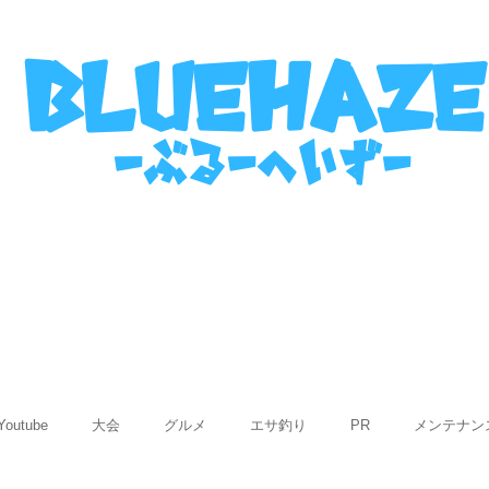
名古屋港ボートフィッシングガイ
bluehaze
​－ぶるーへいずー
表
ご利用までの流れ
使用船紹介
Q&
Youtube
大会
グルメ
エサ釣り
PR
メンテナン