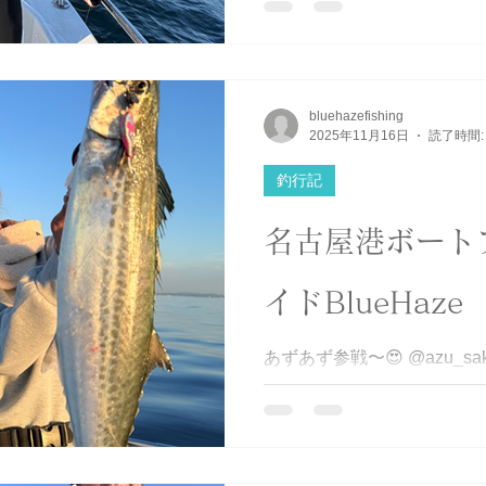
遊びに来る時は凪でありますよ
キャスバトル #サワラ #サゴシ 
bluehazefishing
2025年11月16日
読了時間:
釣行記
名古屋港ボート
イドBlueHaze
あずあず参戦〜😍 @azu_sakana_ @blueblue_f
長さんと遊びに来てくれました😁 @
最初はシーバスやろうかと話
が発動しサワキャスへ❗️➡️(
れる釣れる♪まさに入れ食い