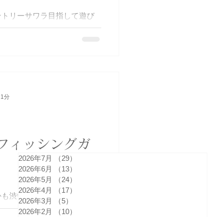
ントリーサワラ目指して遊び
attle1091 @nkgwkk68
l そしてお兄ちゃん❗️見事サワラ釣っ
う🎊船長嬉しいよ😭見事エント
皆んなもサゴシサイズだけど数
😊次回3人揃ってサワラGET
たいね🤣 #伊勢湾 #湾奥サワ
む #BlueHaze
 1分
フィッシングガ
2026年7月
（29）
29件の記事
2026年6月
（13）
13件の記事
2026年5月
（24）
24件の記事
2026年4月
（17）
17件の記事
も渋い日💦 それでもなんと
2026年3月
（5）
5件の記事
近風強い日が多い😭 皆さんが
2026年2月
（10）
10件の記事