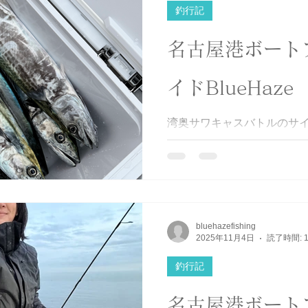
釣行記
名古屋港ボート
イドBlueHaze
湾奥サワキャスバトルのサイズ
なかなかデカいのは釣れず💦
ブツ持ち写真撮ってなかった
ドドーンとブツ持ち撮りまし
ルは12月14日までです。ま
ありがとうございました😊 
ル #サワラ #サワキャス #サ
bluehazefishing
挑戦者求む #BlueHaze
2025年11月4日
読了時間: 
釣行記
名古屋港ボート