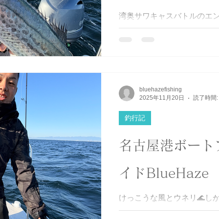
湾奥サワキャスバトルのエ
に来てくれました😉 @sawacasb
@nkgw.tea @bokunoe
てくれました❗️🤩 おめでと
リーサワラGET👍 そして
釣って楽しんでもらいました
だね❗️😁 あ、シーバスもやり
bluehazefishing
キャスバトル #サワラ #挑戦者求
2025年11月20日
読了時間:
釣行記
名古屋港ボート
イドBlueHaze
けっこうな風とウネリ🌊しか
か頑張ってくれました😉 最