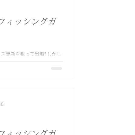
フィッシングガ
更新を狙って出船❗️ しかし
サゴシのみでした😭 しかも
😅 まぁデカいの釣った時に
ょう😁 湾奥サワキャスバト
たリベンジお願いいたします❗️
#伊勢湾 #湾奥サワキャスバト
ゴシ #青物 #次こそ記録更新 #
1分
フィッシングガ