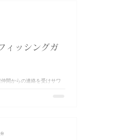
フィッシングガ
遽仲間からの連絡を受けサワ
くと鳥もいる❗️ボイルもある❗️
ワラサイズも混じり、合計9本
しい〜😁釣りガール2人も見事
マゴチ❓最後に少しだけやって
奥のサワラ、入ってくる時は入
んとダメ💦)皆さん運を貯め
湾 #釣りガール #サワラ #サ
1分