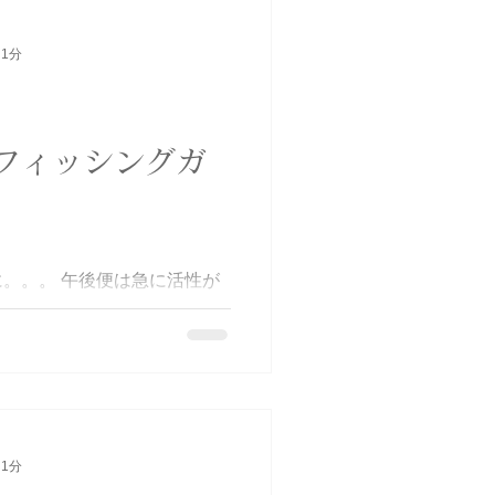
々の入れ食いを楽しんでもら
あずと釣りすると必ず特別な外
さん。今回もでっかいトラフ
 1分
っぱり持ってますね部長さん
ワイやりながらの釣りでした🤣
粉症で苦しんでるショットです
フィッシングガ
ue #部長 #fishlocal #花粉症
#サワラ #サゴシ #釣りガール
また遊びに来てね #釣り好き
e
。。。 午後便は急に活性が
ら海はわからない😅サゴシ入
いでダウン⤵️ 不安な方は乗船
👍 ヤバいな💦と思ったら
してください🤣そしたら多
は船酔い無しで楽しみましょう
スバトル #サワラ #サゴシ #
 #釣り好きな人と繋がりたい
 1分
aze