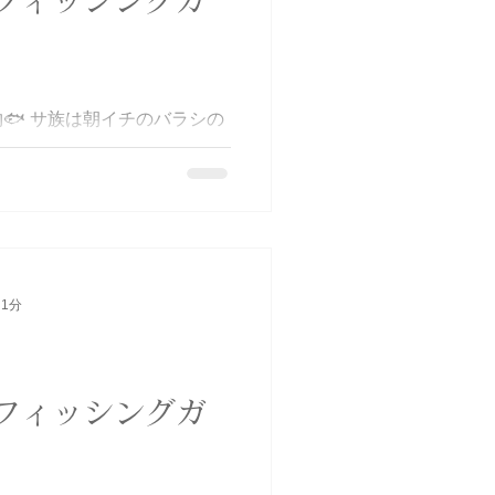
フィッシングガ
🐟 サ族は朝イチのバラシの
たんですけどね〜😅 ただしこ
でよーく引いて楽しませてく
GETですね👍ありがとうござ
サワキャスバトル #青物 #サワ
 1分
フィッシングガ