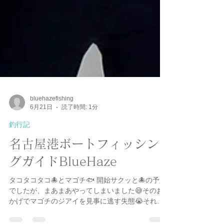
bluehazefishing
6月21日
読了時間: 1分
釣行記
名古屋港ボートフィッシン
グガイドBlueHaze
タコタコタコ🐙とマゴチ🐟 開始サクッと🐙の予定
でしたが、まあまあやってしまいました😅そのお