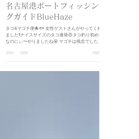
釣行記
名古屋港ボートフィッシン
グガイドBlueHaze
タコ&マゴチ便🐙🐟 女性ゲストさんがやってくれ
ました❗️ナイスサイズのタコ連発😍タコ釣り初めて
なのにぃ〜やりましたね🤩 マゴチは残念でした
が、クロダイがHIT❗️今日はレディースDAYでした
ね😁 HITルアーはvalleyhillのスワープダートシャッ
ド @valleyhill_official 例の食べ方でタコ食べてみて
ください。きっとウマウマですからね👍羨まし
ぃ〜🥹 ご乗船ありがとうございました😊 #伊勢湾
#タコ釣り #マゴチ #釣りガール #BlueHaze