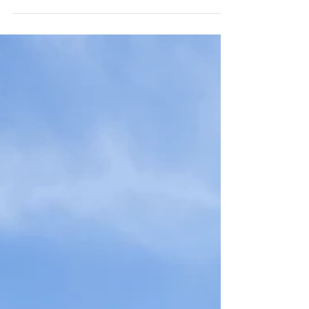
かげでマゴチのジアイを見事に逃す失態😭それで
もvalleyhillダートシャッド、BlueHazeオリカラで
見事マゴチ仕留めてくれました❗️ありがとう😍
@valleyhill_official タコもいい感じで釣れてくれま
すよ👍チャレンジャー求む！ 差し入れもありがと
うございます😊また遊びに来てね❗️ #タコ #マゴチ
#valleyhill #BlueHazeオリカラ #チャレンジャー求
む