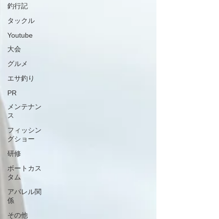
釣行記
タックル
Youtube
大会
グルメ
エサ釣り
PR
メンテナン
ス
フィッシン
グショー
研修
ボートカス
タム
アパレル関
係
その他