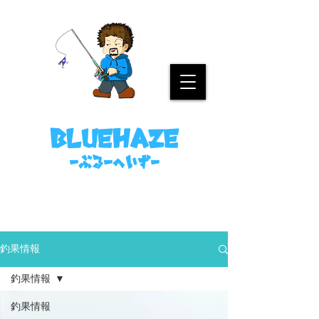
名古屋港ボートフィッシングガイド
bluehaze
​－ぶるーへいずー
090-8458-4699
ミノウラまで。
釣果情報
釣果情報
釣果情報