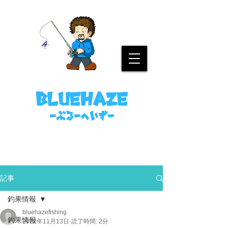
名古屋港ボートフィッシングガイド
bluehaze
​－ぶるーへいずー
090-8458-4699
ミノウラまで。
記事
釣果情報
bluehazefishing
釣果情報
2022年11月13日
読了時間: 2分