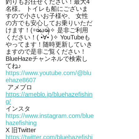
釣りもお任せください！最大4
名様。 トイレも船にございま
すので小さいお子様や、 女性
の方でも安心してお乗りいただ
けます！(⌯︎¤̴̶̷̀ω¤̴̶̷́)✧︎ 是非ご利用
ください！( •̀∀︎•́ )✧︎ YouTubeも
やってます！随時更新していき
ますので是非ご覧ください！ 
BlueHazeチャンネルで検索し
てね♪ 
https://www.youtube.com/@blu
ehaze8607
 アメブロ　
https://ameblo.jp/bluehazefishin
g/
インスタ　
https://www.instagram.com/blue
hazefishing
X 旧Twitter 
https://twitter.com/bluehazefishi