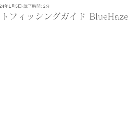
024年1月5日
読了時間: 2分
レル関係
その他
イベント
ロケ
フィッシングガイド BlueHaze