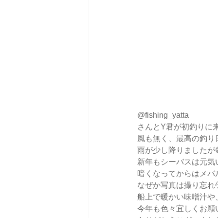
@fishing_yatta 
さんとY君が初釣りに来
風も無く、最高の釣り
雨が少し降りましたが
新年もシーバスは元気
暗くなってからはメバ
なぜか写真は撮り忘れ
船上で暖かい味噌汁や、
今年も色々宜しくお願い