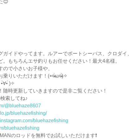
😊
グガイドやってます。ルアーでボートシーバス、クロダイ、
ど。もちろんエサ釣りもお任せください！最大4名様。
すので小さいお子様や、
けます！(⌯︎¤̴̶̷̀ω¤̴̶̷́)✧︎
́ )✧︎
ます！随時更新していきますので是非ご覧ください！
で検索してね♪
com/@bluehaze8607
lo.jp/bluehazefishing/
.instagram.com/bluehazefishing
com/bluehazefishing
HMANのロッドを無料でお試しいただけます❗️