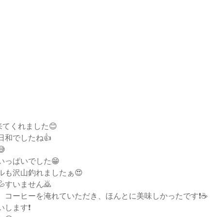
てくれました😊
日和でしたね👍

いっぱいでした😁
ルも沢山釣れましたぁ😍
すいません🙇
コーヒーを淹れていただき、ほんとに美味しかったです❗️☕️
します❗️