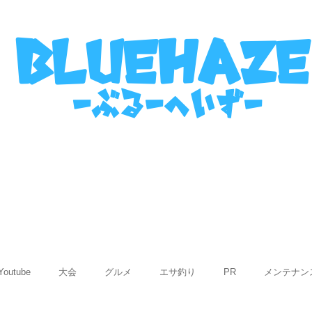
名古屋港ボートフィッシングガイ
bluehaze
​－ぶるーへいずー
表
ご利用までの流れ
使用船紹介
Q&
Youtube
大会
グルメ
エサ釣り
PR
メンテナン