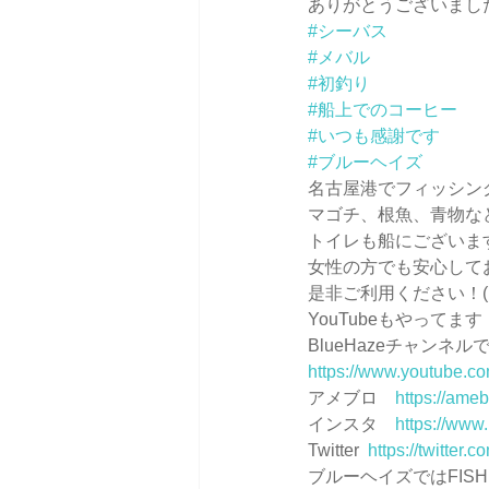
ありがとうございました
#シーバス
#メバル
#初釣り
#船上でのコーヒー
#いつも感謝です
#ブルーヘイズ
名古屋港でフィッシン
マゴチ、根魚、青物な
トイレも船にございま
女性の方でも安心してお乗りいただ
是非ご利用ください！( •̀∀︎•
YouTubeもやって
BlueHazeチャンネル
https://www.youtube.
アメブロ　
https://ameb
インスタ　
https://www
Twitter  
https://twitter.
ブルーヘイズではFIS