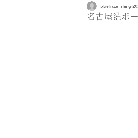
bluehazefishing
2
研修
ボートカスタム
アパ
名古屋港ボート