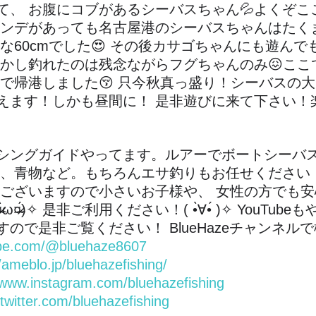
て、 お腹にコブがあるシーバスちゃん💦よくぞこ
ハンデがあっても名古屋港のシーバスちゃんはたく
な60cmでした😍 その後カサゴちゃんにも遊んで
しかし釣れたのは残念ながらフグちゃんのみ😖ここ
んで帰港しました😚 只今秋真っ盛り！シーバスの
えます！しかも昼間に！ 是非遊びに来て下さい！
シングガイドやってます。ルアーでボートシーバ
魚、青物など。もちろんエサ釣りもお任せください
にございますので小さいお子様や、 女性の方でも
̀ω¤̴̶̷́)✧︎ 是非ご利用ください！( •̀∀︎•́ )✧︎ YouT
ので是非ご覧ください！ BlueHazeチャンネルで
ube.com/@bluehaze8607
//ameblo.jp/bluehazefishing/
/www.instagram.com/bluehazefishing
/twitter.com/bluehazefishing