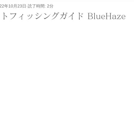
022年10月23日
読了時間: 2分
レル関係
その他
イベント
ロケ
フィッシングガイド BlueHaze