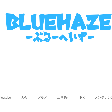
名古屋港ボートフィッシングガイ
bluehaze
​－ぶるーへいずー
表
ご利用までの流れ
使用船紹介
Q&
Youtube
大会
グルメ
エサ釣り
PR
メンテナン