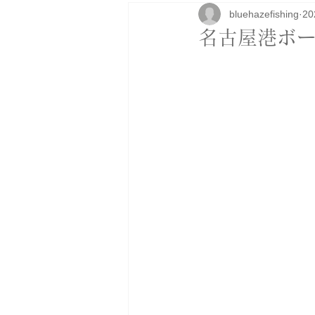
bluehazefishing
2
研修
ボートカスタム
アパ
名古屋港ボート