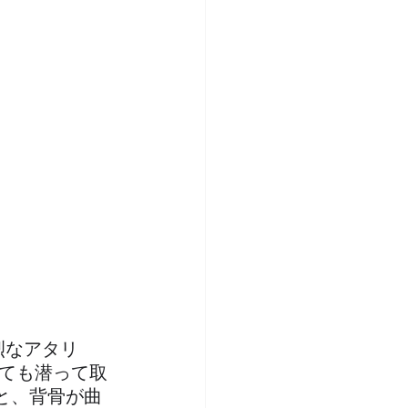
烈なアタリ
しても潜って取
と、背骨が曲