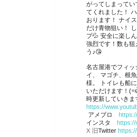
がってしまってい
てくれました！ 
おります！ ナイス
だけ青物狙い！ 
プ💦 安全に楽し
強烈です！数も狙
う♪😘
名古屋港でフィッ
イ、 マゴチ、根
様。 トイレも船
いただけます！(⌯︎¤̴̶̷
時更新していきます
https://www.yout
 アメブロ　
https:
インスタ　
https:/
X 旧
Twitter 
https:/