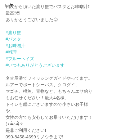
ロケ
釣友から頂いた渡り蟹でパスタとお味噌汁❗️
最高❗️😍
ありがとうございました😊
#渡り蟹
#パスタ
#お味噌汁
#料理
#ブルーヘイズ
#いつもありがとうございます
名古屋港でフィッシングガイドやってます。
ルアーでボートシーバス、クロダイ、
マゴチ、根魚、青物など。もちろんエサ釣り
もお任せください！最大4名様。
トイレも船にございますので小さいお子様
や、
女性の方でも安心してお乗りいただけます！
(⌯︎¤̴̶̷̀ω¤̴̶̷́)✧︎
是非ご利用ください❗️
090-8458-4699ミノウラまで❗️