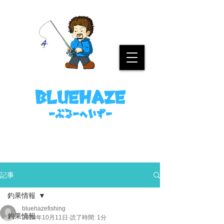
名古屋港ボートフィッシングガイド
bluehaze
​－ぶるーへいずー
090-8458-4699
ミノウラまで。
記事
釣果情報
bluehazefishing
釣果情報
2023年10月11日
読了時間: 1分