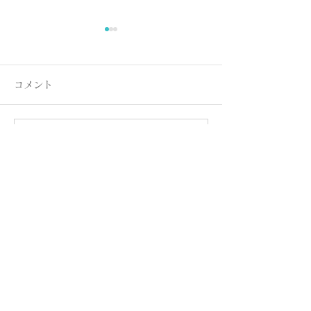
コメント
コメントを追加…
名古屋港ボートフィッシ
名古屋港ボート
ングガイドBlueHaze
ングガイドBlueH