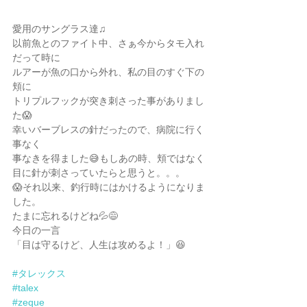
愛用のサングラス達♫
以前魚とのファイト中、さぁ今からタモ入れ
だって時に
ルアーが魚の口から外れ、私の目のすぐ下の
頬に
トリプルフックが突き刺さった事がありまし
た😱
幸いバーブレスの針だったので、病院に行く
事なく
事なきを得ました😅もしあの時、頬ではなく
目に針が刺さっていたらと思うと。。。
😱それ以来、釣行時にはかけるようになりま
した。
たまに忘れるけどね💦😅
今日の一言
「目は守るけど、人生は攻めるよ！」😆
#タレックス
#talex
#zeque