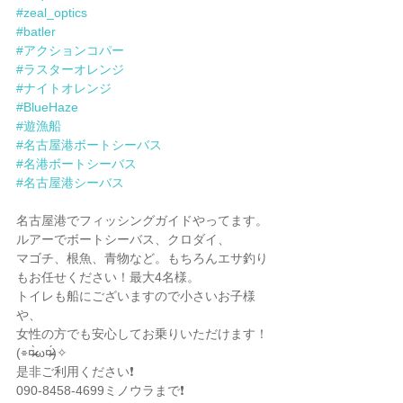
#zeal_optics
#batler
#アクションコパー
#ラスターオレンジ
#ナイトオレンジ
#BlueHaze
#遊漁船
#名古屋港ボートシーバス
#名港ボートシーバス
#名古屋港シーバス
名古屋港でフィッシングガイドやってます。
ルアーでボートシーバス、クロダイ、
マゴチ、根魚、青物など。もちろんエサ釣り
もお任せください！最大4名様。
トイレも船にございますので小さいお子様
や、
女性の方でも安心してお乗りいただけます！
(⌯︎¤̴̶̷̀ω¤̴̶̷́)✧︎
是非ご利用ください❗️
090-8458-4699ミノウラまで❗️