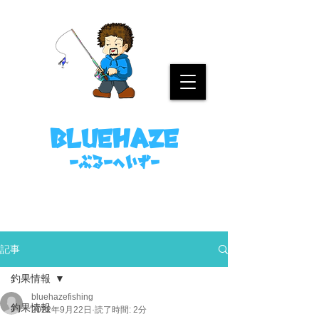
名古屋港ボートフィッシングガイド
bluehaze
​－ぶるーへいずー
090-8458-4699
ミノウラまで。
記事
釣果情報
bluehazefishing
釣果情報
2022年9月22日
読了時間: 2分