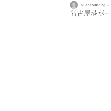
bluehazefishing
2
研修
ボートカスタム
アパ
名古屋港ボー