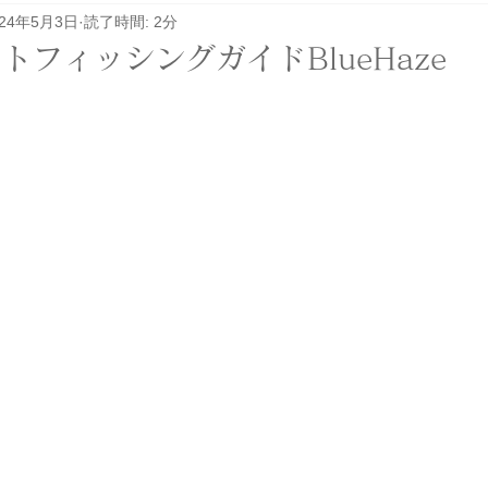
024年5月3日
読了時間: 2分
レル関係
その他
イベント
ロケ
トフィッシングガイドBlueHaze