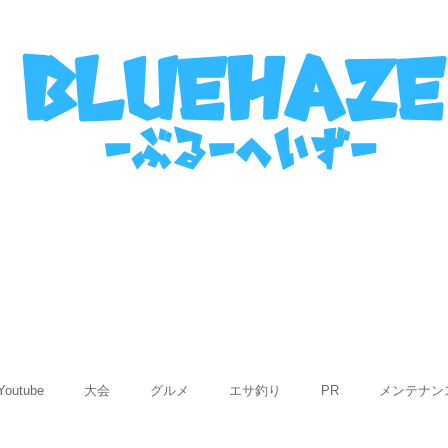
名古屋港ボートフィッシングガイ
bluehaze
​－ぶるーへいずー
表
ご利用までの流れ
使用船紹介
Q&
Youtube
大会
グルメ
エサ釣り
PR
メンテナン