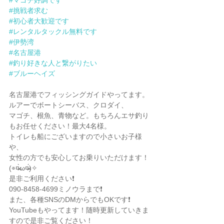
#マゴチ好調です
#挑戦者求む
#初心者大歓迎です
#レンタルタックル無料です
#伊勢湾
#名古屋港
#釣り好きな人と繋がりたい
#ブルーヘイズ
名古屋港でフィッシングガイドやってます。
ルアーでボートシーバス、クロダイ、
マゴチ、根魚、青物など。もちろんエサ釣り
もお任せください！最大4名様。
トイレも船にございますので小さいお子様
や、
女性の方でも安心してお乗りいただけます！
(⌯︎¤̴̶̷̀ω¤̴̶̷́)✧︎
是非ご利用ください❗️
090-8458-4699ミノウラまで❗️
また、各種SNSのDMからでもOKです❗️
YouTubeもやってます！随時更新していきま
すので是非ご覧ください！