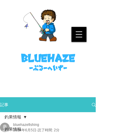
名古屋港ボートフィッシングガイド
bluehaze
​－ぶるーへいずー
090-8458-4699
ミノウラまで。
記事
釣果情報
bluehazefishing
釣果情報
2024年6月5日
読了時間: 2分