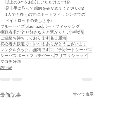
以上の3本をお試しいただけます❗️👍
是非手に取って感触を確かめてくださいね❗️
1人でも多くの方にボートフィッシングでの
ベイトロッドの楽しさを♪
ブルーヘイズ
bluehaze
ボートフィッシング
挑戦者求む
釣り好きな人と繋がりたい
伊勢湾
ご連絡お待ちしております
名古屋港
初心者大歓迎です
いつもありがとうございます
レンタルタックル無料です
マゴチ
ボートシーバス
シーバス
ボートマゴチゲーム
フリフリシャッド
マゴチ好調
釣行記
すべて表示
最新記事