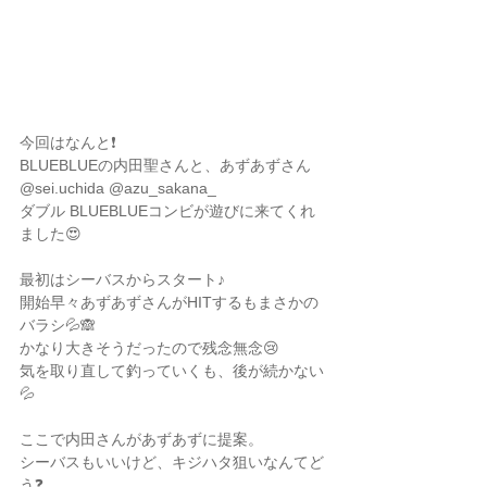
今回はなんと❗️
BLUEBLUEの内田聖さんと、あずあずさん
@sei.uchida @azu_sakana_
ダブル BLUEBLUEコンビが遊びに来てくれ
ました😍
最初はシーバスからスタート♪
開始早々あずあずさんがHITするもまさかの
バラシ💦🙈
かなり大きそうだったので残念無念😢
気を取り直して釣っていくも、後が続かない
💦
ここで内田さんがあずあずに提案。
シーバスもいいけど、キジハタ狙いなんてど
う❓