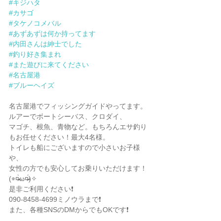
#キジハタ
#カサゴ
#タケノコメバル
#あずあずは何か持ってます
#内田さんは紳士でした
#釣り好き集まれ
#また遊びに来てください
#名古屋港
#ブルーヘイズ
名古屋港でフィッシングガイドやってます。
ルアーでボートシーバス、クロダイ、
マゴチ、根魚、青物など。もちろんエサ釣り
もお任せください！最大4名様。
トイレも船にございますので小さいお子様
や、
女性の方でも安心してお乗りいただけます！
(⌯︎¤̴̶̷̀ω¤̴̶̷́)✧︎
是非ご利用ください❗️
090-8458-4699ミノウラまで❗️
また、各種SNSのDMからでもOKです❗️