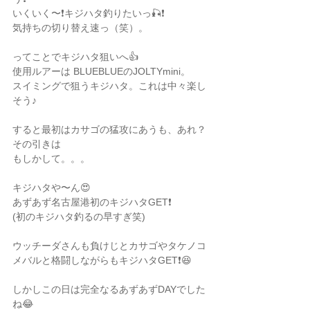
いくいく〜❗️キジハタ釣りたいっ🎣❗️
気持ちの切り替え速っ（笑）。
ってことでキジハタ狙いへ👍
使用ルアーは BLUEBLUEのJOLTYmini。
スイミングで狙うキジハタ。これは中々楽し
そう♪
すると最初はカサゴの猛攻にあうも、あれ？
その引きは
もしかして。。。
キジハタや〜ん😍
あずあず名古屋港初のキジハタGET❗️
(初のキジハタ釣るの早すぎ笑)
ウッチーダさんも負けじとカサゴやタケノコ
メバルと格闘しながらもキジハタGET❗️😆
しかしこの日は完全なるあずあずDAYでした
ね😂