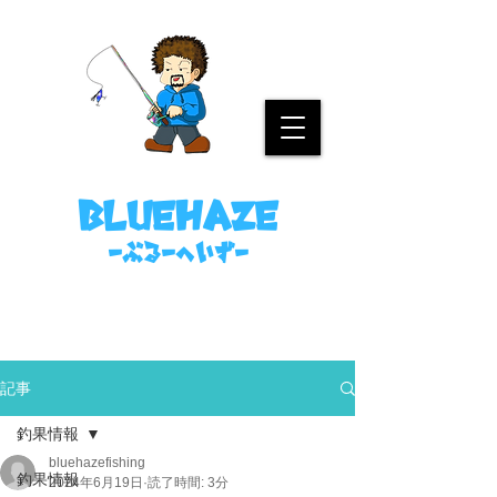
名古屋港ボートフィッシングガイド
bluehaze
​－ぶるーへいずー
090-8458-4699
ミノウラまで。
記事
釣果情報
bluehazefishing
釣果情報
2024年6月19日
読了時間: 3分