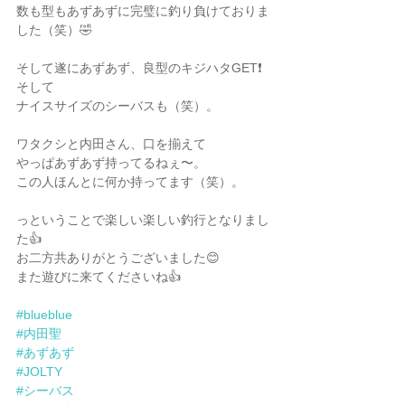
数も型もあずあずに完璧に釣り負けておりま
した（笑）🤣
そして遂にあずあず、良型のキジハタGET❗️
そして
ナイスサイズのシーバスも（笑）。
ワタクシと内田さん、口を揃えて
やっぱあずあず持ってるねぇ〜。
この人ほんとに何か持ってます（笑）。
っということで楽しい楽しい釣行となりまし
た👍
お二方共ありがとうございました😊
また遊びに来てくださいね👍
#blueblue
#内田聖
#あずあず
#JOLTY
#シーバス