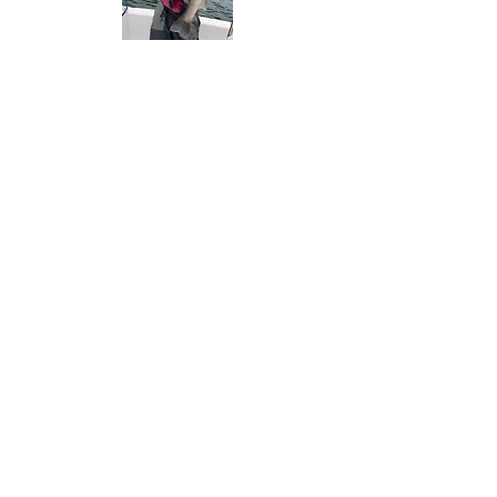
プロフィール
生まれて初めて釣りをしたのは小学低学年の
頃。
オヤジに連れられて行った野池のヘラブナ釣り
だった。程なくしてルアー釣りを知った。
こんなウッドを削っただけの、塗装もしていな
いルアーではたして魚が釣れるのかと
半信半疑だったがなんと釣れてしまった。それ
以来僕は釣りに夢中になってしまった。
毎日のように池や海に出向き、魚と戯れた。そ
して気がつけば釣りを職業にするまでに至っ
た。
あの頃の、最初に釣れた魚を僕は今でも鮮明に
覚えている。
その気持ちをいつまでも持ち続けていたい。