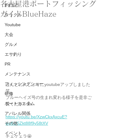
名古屋港ボートフィッシング
釣行記
ガイドBlueHaze
タックル
Youtube
大会
グルメ
エサ釣り
PR
メンテナンス
フィッシングショー
ほんとに久しぶりにyoutubeアップしました
笑。
研修
ブルーヘイズ号の生まれ変わる様子を是非ご
ボートカスタム
覧ください👍
アパレル関係
https://youtu.be/XzwCkxAxcuE?
si=6USZkt88f9y58tXV
その他
イベント
チェケェラ🤩