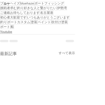
ブルーヘイズ
bluehaze
ボートフィッシング
ロケ
挑戦者求む
釣り好きな人と繋がりたい
伊勢湾
ご連絡お待ちしております
名古屋港
初心者大歓迎です
いつもありがとうございます
釣り
ボートカスタム
塗装
ペイント
吹付け塗装
ボート
船
Youtube
すべて表示
最新記事