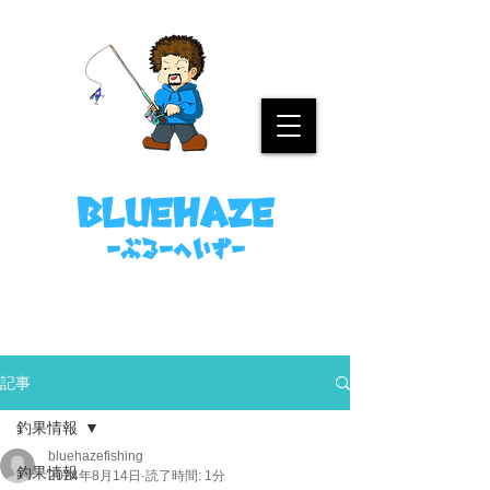
名古屋港ボートフィッシングガイド
bluehaze
​－ぶるーへいずー
090-8458-4699
ミノウラまで。
記事
釣果情報
bluehazefishing
釣果情報
2024年8月14日
読了時間: 1分