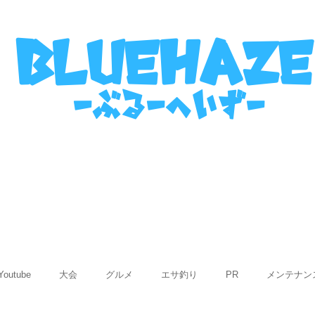
名古屋港ボートフィッシングガイ
bluehaze
​－ぶるーへいずー
表
ご利用までの流れ
使用船紹介
Q&
Youtube
大会
グルメ
エサ釣り
PR
メンテナン