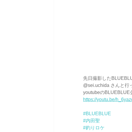
先日撮影したBLUEB
@sei.uchida さんと
youtubeのBLUE
https://youtu.be/h_6
#BLUEBLUE
#内田聖
#釣りロケ