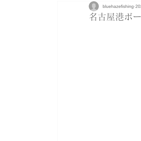
bluehazefishing
2
研修
ボートカスタム
アパ
名古屋港ボー