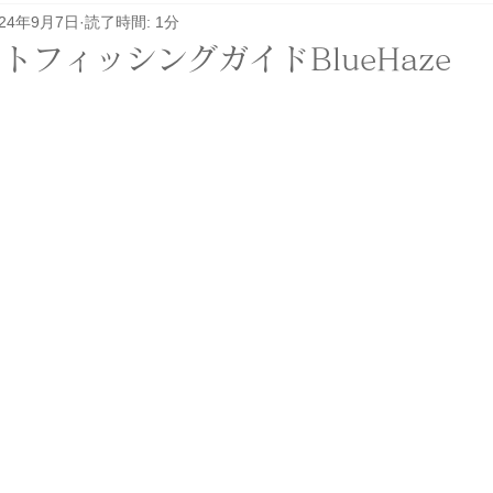
024年9月7日
読了時間: 1分
レル関係
その他
イベント
ロケ
トフィッシングガイドBlueHaze