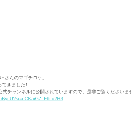
LUEさんのマゴチロケ。
行ってきました❗️
BLUE公式チャンネルに公開されていますので、是非ご覧くださいませ
yazoBycU?si=uCKaiG7_Eftcu2H3