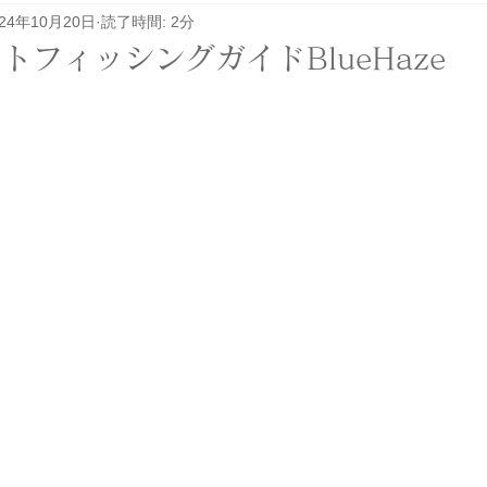
024年10月20日
読了時間: 2分
レル関係
その他
イベント
ロケ
トフィッシングガイドBlueHaze