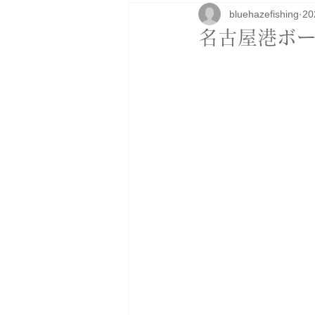
bluehazefishing
2
研修
ボートカスタム
アパ
名古屋港ボー