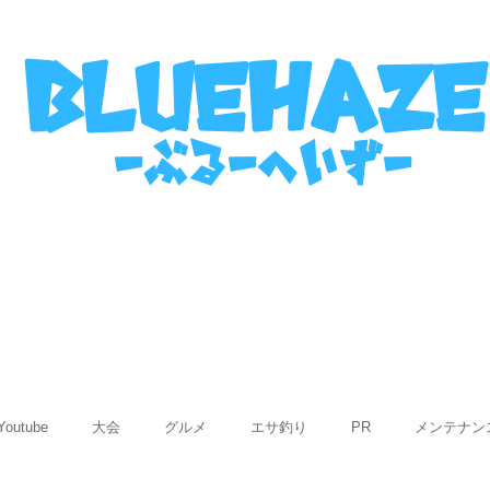
名古屋港ボートフィッシングガイ
bluehaze
​－ぶるーへいずー
表
ご利用までの流れ
使用船紹介
Q&
Youtube
大会
グルメ
エサ釣り
PR
メンテナン