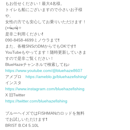
もお任せください！最大4名様。
トイレも船にございますので小さいお子様
や、
女性の方でも安心してお乗りいただけます！
(⌯︎¤̴̶̷̀ω¤̴̶̷́)✧︎
是非ご利用ください❗️
090-8458-4699ミノウラまで❗️
また、各種SNSのDMからでもOKです❗️
YouTubeもやってます！随時更新していきま
すので是非ご覧ください！
BlueHazeチャンネルで検索してね♪
https://www.youtube.com/@bluehaze8607
アメブロ　
https://ameblo.jp/bluehazefishing/
インスタ　
https://www.instagram.com/bluehazefishing
X 旧Twitter  
https://twitter.com/bluehazefishing
ブルーヘイズではFISHMANのロッドを無料
でお試しいただけます❗️
BRIST B.C4 5.10L