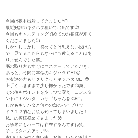
今回は夜も出船してきましたYO！
最近好調のキジハタ狙いで出船です😉
今回もキャスティング初めてのお客様が来て
くださいました🥰
しか〜ししかし！初めてとは思えない投げ方
で、見てるこちらもな〜にも教えることはあ
りませんでした笑。
底の取り方もすぐにマスターしていただき、
あっという間に本命のキジハタ GET😍
お友達の方もサクサクっとキジハタ GET😍
上手くいきすぎて少し怖かったです😅笑。
その後もポイントを少しづつ変え、コンスタ
ントにキジハタ、カサゴちゃんを GET。
しかもキジハタと何かの魚のハイブリッ
ド？？？的なお魚も釣ってしまいました！
私この模様初めて見ました😳
お魚界にもハーフは存在するんですね笑。
そしてタイムアップ💦
本日は風が強く寒い中、お越しいただき誠に