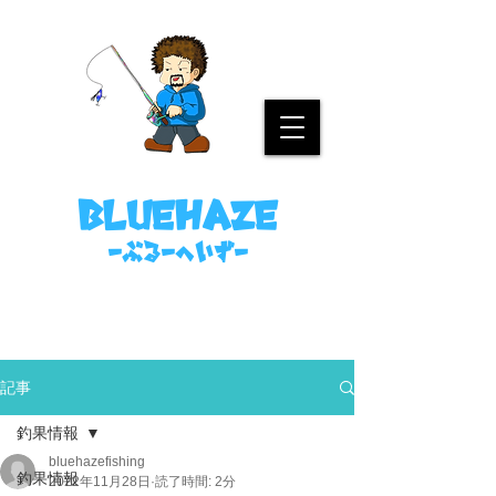
名古屋港ボートフィッシングガイド
bluehaze
​－ぶるーへいずー
090-8458-4699
ミノウラまで。
記事
釣果情報
bluehazefishing
釣果情報
2022年11月28日
読了時間: 2分