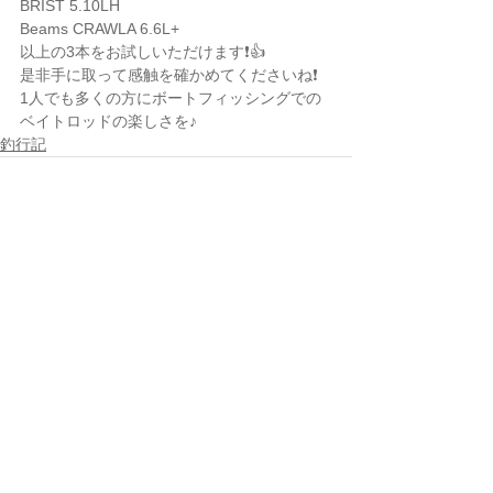
BRIST 5.10LH
Beams CRAWLA 6.6L+
以上の3本をお試しいただけます❗️👍
是非手に取って感触を確かめてくださいね❗️
1人でも多くの方にボートフィッシングでの
ベイトロッドの楽しさを♪
釣行記
すべて表示
最新記事