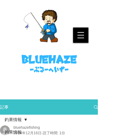
名古屋港ボートフィッシングガイド
bluehaze
​－ぶるーへいずー
090-8458-4699
ミノウラまで。
記事
釣果情報
bluehazefishing
釣果情報
2024年12月16日
読了時間: 1分