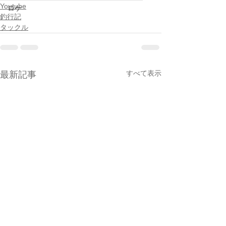
Youtube
ロケ
釣行記
タックル
すべて表示
最新記事