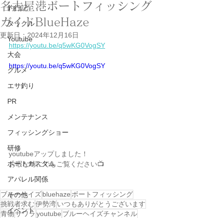
名古屋港ボートフィッシング
釣行記
ガイドBlueHaze
タックル
更新日：
2024年12月16日
Youtube
https://youtu.be/q5wKG0VogSY
大会
https://youtu.be/q5wKG0VogSY
グルメ
エサ釣り
PR
メンテナンス
フィッシングショー
研修
youtubeアップしました！
ボートカスタム
お暇な時にでもご覧ください📺
アパレル関係
ブルーヘイズ
bluehaze
ボートフィッシング
その他
挑戦者求む
伊勢湾
いつもありがとうございます
イベント
青物
サワラ
youtube
ブルーヘイズチャンネル