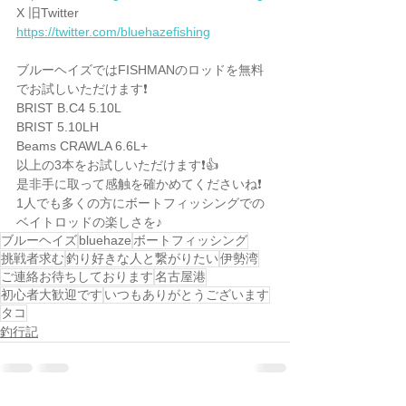
X 旧Twitter 
https://twitter.com/bluehazefishing
ブルーヘイズではFISHMANのロッドを無料
でお試しいただけます❗️
BRIST B.C4 5.10L
BRIST 5.10LH
Beams CRAWLA 6.6L+
以上の3本をお試しいただけます❗️👍
是非手に取って感触を確かめてくださいね❗️
1人でも多くの方にボートフィッシングでの
ベイトロッドの楽しさを♪
ブルーヘイズ
bluehaze
ボートフィッシング
挑戦者求む
釣り好きな人と繋がりたい
伊勢湾
ご連絡お待ちしております
名古屋港
初心者大歓迎です
いつもありがとうございます
タコ
釣行記