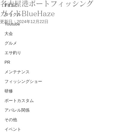
名古屋港ボートフィッシング
釣行記
ガイドBlueHaze
タックル
更新日：
2024年12月22日
Youtube
大会
グルメ
エサ釣り
PR
メンテナンス
フィッシングショー
研修
ボートカスタム
アパレル関係
その他
イベント