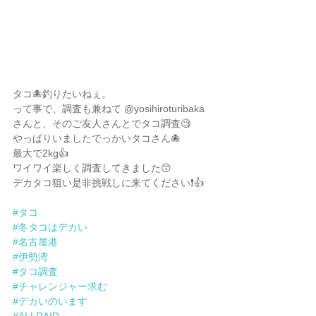
タコ🐙釣りたいねぇ。
って事で、調査も兼ねて @yosihiroturibaka 
さんと、そのご友人さんとでタコ調査🧐
やっぱりいましたでっかいタコさん🐙
最大で2kg👍
ワイワイ楽しく調査してきました😙
デカタコ狙い是非挑戦しに来てください❗️👍
#タコ
#冬タコはデカい
#名古屋港
#伊勢湾
#タコ調査
#チャレンジャー求む
#デカいのいます