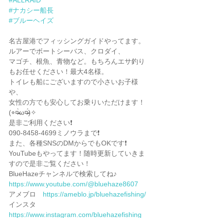
#ALLRAID
#ナカシー船長
#ブルーヘイズ
名古屋港でフィッシングガイドやってます。
ルアーでボートシーバス、クロダイ、
マゴチ、根魚、青物など。もちろんエサ釣り
もお任せください！最大4名様。
トイレも船にございますので小さいお子様
や、
女性の方でも安心してお乗りいただけます！
(⌯︎¤̴̶̷̀ω¤̴̶̷́)✧︎
是非ご利用ください❗️
090-8458-4699ミノウラまで❗️
また、各種SNSのDMからでもOKです❗️
YouTubeもやってます！随時更新していきま
すので是非ご覧ください！
BlueHazeチャンネルで検索してね♪
https://www.youtube.com/@bluehaze8607
アメブロ　
https://ameblo.jp/bluehazefishing/
インスタ　
https://www.instagram.com/bluehazefishing