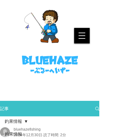
名古屋港ボートフィッシングガイド
bluehaze
​－ぶるーへいずー
090-8458-4699
ミノウラまで。
記事
釣果情報
bluehazefishing
釣果情報
2024年12月30日
読了時間: 2分