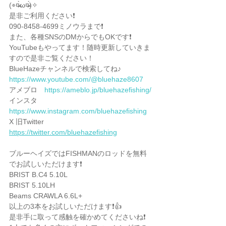
(⌯︎¤̴̶̷̀ω¤̴̶̷́)✧︎
是非ご利用ください❗️
090-8458-4699ミノウラまで❗️
また、各種SNSのDMからでもOKです❗️
YouTubeもやってます！随時更新していきま
すので是非ご覧ください！
BlueHazeチャンネルで検索してね♪
https://www.youtube.com/@bluehaze8607
アメブロ　
https://ameblo.jp/bluehazefishing/
インスタ　
https://www.instagram.com/bluehazefishing
X 旧Twitter 
https://twitter.com/bluehazefishing
ブルーヘイズではFISHMANのロッドを無料
でお試しいただけます❗️
BRIST B.C4 5.10L
BRIST 5.10LH
Beams CRAWLA 6.6L+
以上の3本をお試しいただけます❗️👍
是非手に取って感触を確かめてくださいね❗️