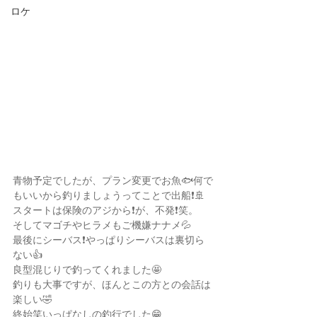
ロケ
青物予定でしたが、プラン変更でお魚🐟何で
もいいから釣りましょうってことで出船❗️🚢
スタートは保険のアジから❗️が、不発❗️笑。
そしてマゴチやヒラメもご機嫌ナナメ💦
最後にシーバス❗️やっぱりシーバスは裏切ら
ない👍
良型混じりで釣ってくれました🤩
釣りも大事ですが、ほんとこの方との会話は
楽しい🤣
終始笑いっぱなしの釣行でした😁