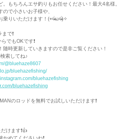
ど。もちろんエサ釣りもお任せください！最大4名様。
すので小さいお子様や、
けます！(⌯︎¤̴̶̷̀ω¤̴̶̷́)✧︎
ラまで❗️
らでもOKです❗️
ます！随時更新していきますので是非ご覧ください！
で検索してね♪
com/@bluehaze8607
lo.jp/bluehazefishing/
.instagram.com/bluehazefishing
ter.com/bluehazefishing
HMANのロッドを無料でお試しいただけます❗️
けます❗️👍
かめてくださいね❗️