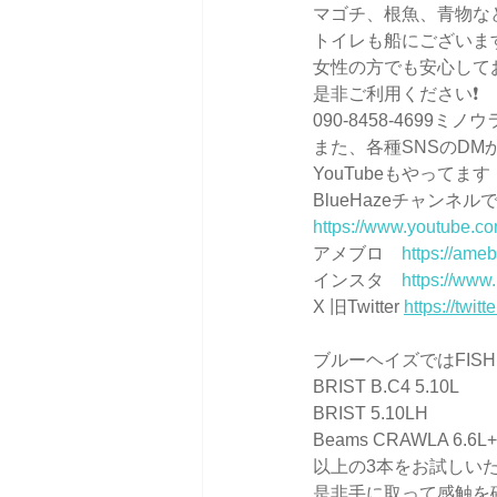
マゴチ、根魚、青物な
トイレも船にございま
女性の方でも安心してお乗りいただ
是非ご利用ください❗️
090-8458-4699ミノウ
また、各種SNSのDMか
YouTubeもやって
BlueHazeチャンネル
https://www.youtube.
アメブロ　
https://ameb
インスタ　
https://www
X 旧Twitter 
https://twit
ブルーヘイズではFIS
BRIST B.C4 5.10L
BRIST 5.10LH
Beams CRAWLA 6.6L+
以上の3本をお試しいただ
是非手に取って感触を確