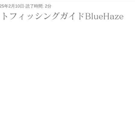
025年2月10日
読了時間: 2分
レル関係
その他
イベント
ロケ
トフィッシングガイドBlueHaze