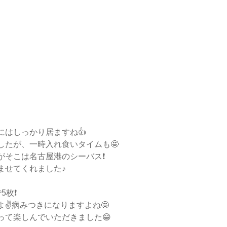
にはしっかり居ますね👍
したが、一時入れ食いタイムも🤩
そこは名古屋港のシーバス❗️
ませてくれました♪
枚❗️
✌️病みつきになりますよね🤩
って楽しんでいただきました😁