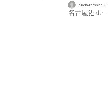
bluehazefishing
2
研修
ボートカスタム
アパ
名古屋港ボー