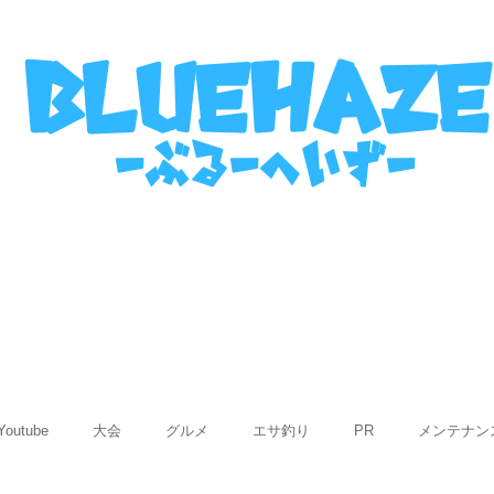
名古屋港ボートフィッシングガイ
bluehaze
​－ぶるーへいずー
表
ご利用までの流れ
使用船紹介
Q&
Youtube
大会
グルメ
エサ釣り
PR
メンテナン