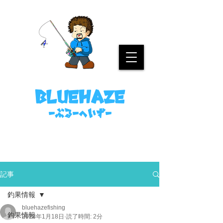
名古屋港ボートフィッシングガイド
bluehaze
​－ぶるーへいずー
090-8458-4699
ミノウラまで。
記事
釣果情報
bluehazefishing
釣果情報
2023年1月18日
読了時間: 2分