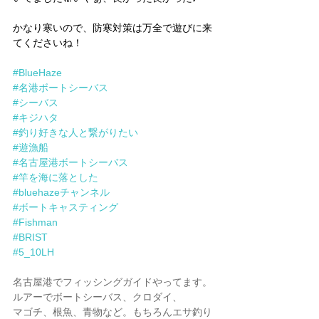
かなり寒いので、防寒対策は万全で遊びに来
てくださいね！
#BlueHaze
#名港ボートシーバス
#シーバス
#キジハタ
#釣り好きな人と繋がりたい
#遊漁船
#名古屋港ボートシーバス
#竿を海に落とした
#bluehazeチャンネル
#ボートキャスティング
#Fishman
#BRIST
#5_10LH
名古屋港でフィッシングガイドやってます。
ルアーでボートシーバス、クロダイ、
マゴチ、根魚、青物など。もちろんエサ釣り