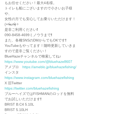
もお任せください！最大4名様。
トイレも船にございますので小さいお子様
や、
女性の方でも安心してお乗りいただけます！
(⌯︎¤̴̶̷̀ω¤̴̶̷́)✧︎
是非ご利用ください❗️
090-8458-4699ミノウラまで❗️
また、各種SNSのDMからでもOKです❗️
YouTubeもやってます！随時更新していきま
すので是非ご覧ください！
BlueHazeチャンネルで検索してね♪
https://www.youtube.com/@bluehaze8607
アメブロ　
https://ameblo.jp/bluehazefishing/
インスタ　
https://www.instagram.com/bluehazefishing
X 旧Twitter 
https://twitter.com/bluehazefishing
ブルーヘイズではFISHMANのロッドを無料
でお試しいただけます❗️
BRIST B.C4 5.10L
BRIST 5.10LH