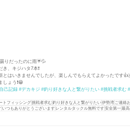
は曇りだったのに雨☔💦
き、キジハタ7本❗️
新とはいきませんでしたが、楽しんでもらえてよかったです👍
ょう❗️😁
#自己記録
#デカキジ
#釣り好きな人と繋がりたい
#挑戦者求む
ートフィッシング
挑戦者求む
釣り好きな人と繋がりたい
伊勢湾
ご連絡
す
いつもありがとうございます
レンタルタックル無料です
安全第一
最高