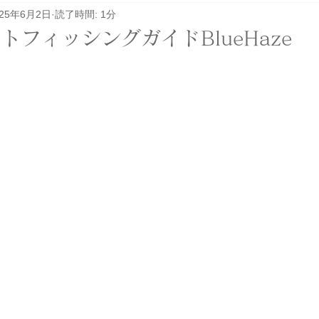
025年6月2日
読了時間: 1分
レル関係
その他
イベント
ロケ
トフィッシングガイドBlueHaze