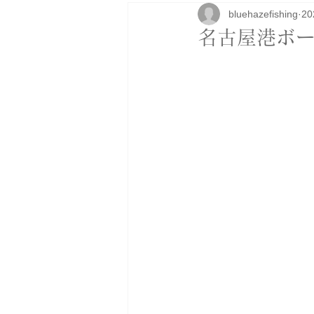
bluehazefishing
2
研修
ボートカスタム
アパ
名古屋港ボー