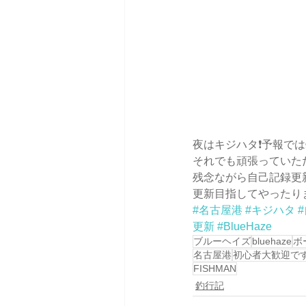
夜はキジハタ❗️予報で
それでも頑張っていただ
残念ながら自己記録更
更新目指してやったりまし
#名古屋港
#キジハタ
更新
#BlueHaze
ブルーヘイズ
bluehaze
ボ
名古屋港
初心者大歓迎で
FISHMAN
釣行記