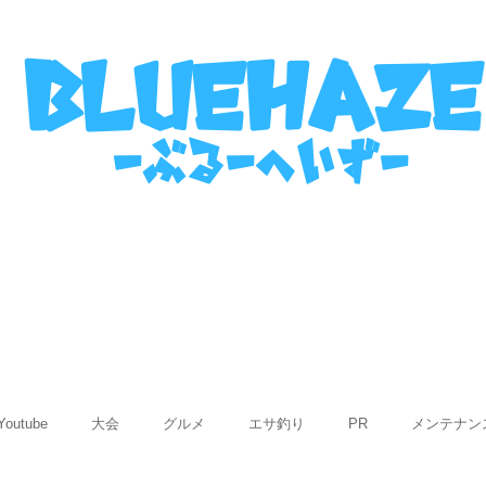
名古屋港ボートフィッシングガイ
bluehaze
​－ぶるーへいずー
表
ご利用までの流れ
使用船紹介
Q&
Youtube
大会
グルメ
エサ釣り
PR
メンテナン