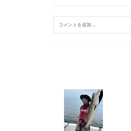
コメントを追加…
名古屋港ボートフィッシング
ガイドBlueHaze
プロフ
生まれて初め
オヤジに連れ
た。程なくし
こんなウッド
アーではたし