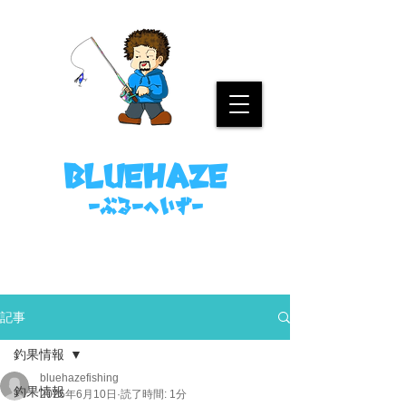
名古屋港ボートフィッシングガイド
bluehaze
​－ぶるーへいずー
090-8458-4699
ミノウラまで。
記事
釣果情報
bluehazefishing
釣果情報
2025年6月10日
読了時間: 1分