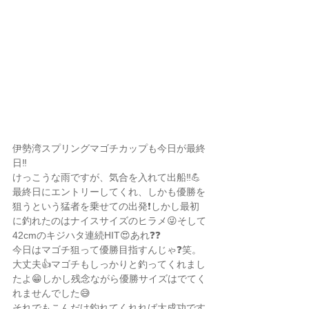
伊勢湾スプリングマゴチカップも今日が最終
日‼️
けっこうな雨ですが、気合を入れて出船‼️💪
最終日にエントリーしてくれ、しかも優勝を
狙うという猛者を乗せての出発❗️しかし最初
に釣れたのはナイスサイズのヒラメ😜そして
42cmのキジハタ連続HIT😍あれ❓❓
今日はマゴチ狙って優勝目指すんじゃ❓笑。
大丈夫👍マゴチもしっかりと釣ってくれまし
たよ😁しかし残念ながら優勝サイズはでてく
れませんでした😅
それでもこんだけ釣れてくれれば大成功です