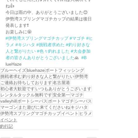
ね👍
今日は雨の中、ありがとうございました😊
伊勢湾スプリングマゴチカップの結果は後日
発表します❗️
お楽しみに🤩
#伊勢湾スプリングマゴチカップ
#マゴチ
#ヒ
ラメ
#キジハタ
#挑戦者求めた
#釣り好きな
人と繋がりたい
#色々釣れました
#大会参加
者の皆さんありがとうございました
🙏  
#B
lueHaze
ブルーヘイズ
bluehaze
ボートフィッシング
挑戦者求む
釣り好きな人と繋がりたい
伊勢湾
ご連絡お待ちしております
名古屋港
初心者大歓迎です
いつもありがとうございます
レンタルタックル無料です
安全第一
マゴチ
valleyhill
ボートシーバス
ボートマゴチ
シーバス
マーゴン
また遊びに来てくださいね
キジハタ
伊勢湾スプリングマゴチカップ
イベント
ヒラメ
イベント
釣行記