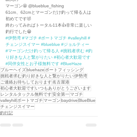
マーゴン🤩 @blueblue_fishing 
61cm、62cmとマーゴンだけ釣って帰る人は
初めてです🤣
終わってみればトータル11本👍非常に楽しい
釣行でした😁
#伊勢湾
#マゴチ
#ボートマゴチ
#valleyhill
#
チェンジスイマー
#blueblue
#ジョルティー
#マーゴンだけ釣って帰る人
#挑戦者求む
#釣
り好きな人と繋がりたい
#初心者大歓迎です
#同伴女性とお子様無料です
#BlueHaze
ブルーヘイズ
bluehaze
ボートフィッシング
挑戦者求む
釣り好きな人と繋がりたい
伊勢湾
ご連絡お待ちしております
名古屋港
初心者大歓迎です
いつもありがとうございます
レンタルタックル無料です
安全第一
マゴチ
valleyhill
ボートマゴチ
マーゴン
baydrive
BlueBlue
チェンジスイマー
釣行記