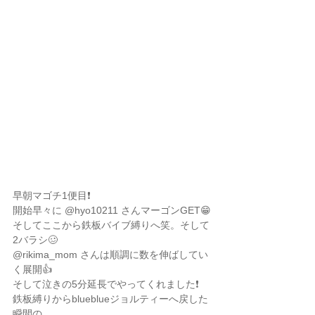
早朝マゴチ1便目❗️
開始早々に @hyo10211 さんマーゴンGET😁
そしてここから鉄板バイブ縛りへ笑。そして
2バラシ🥴
@rikima_mom さんは順調に数を伸ばしてい
く展開👍
そして泣きの5分延長でやってくれました❗️
鉄板縛りからblueblueジョルティーへ戻した
瞬間の