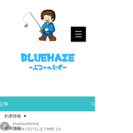
名古屋港ボートフィッシングガイド
bluehaze
​－ぶるーへいずー
090-8458-4699
ミノウラまで。
記事
釣果情報
bluehazefishing
釣果情報
2025年7月27日
読了時間: 1分