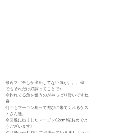
最近マゴチしか出船してない気が。。。😅
でもそれだけ好調ってことで♪
今釣れてる魚を狙うのがやっぱり賢いですね
😁
何回もマーゴン狙って遊びに来てくれるゲス
トさん達。
今回遂に出ましたマーゴン62cm❗️🤩おめでと
うございます♪
次は65over目指して頑張っていきましょう☆