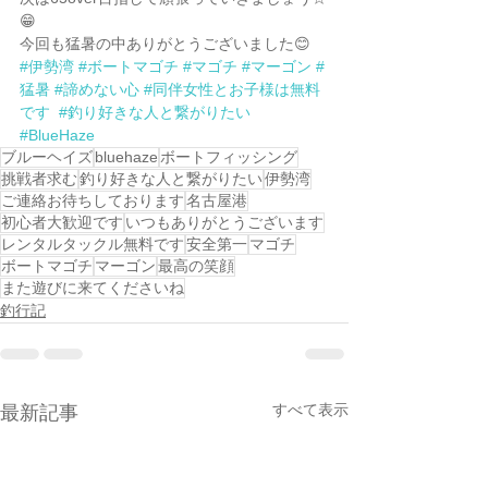
😁
今回も猛暑の中ありがとうございました😊
#伊勢湾
#ボートマゴチ
#マゴチ
#マーゴン
#
猛暑
#諦めない心
#同伴女性とお子様は無料
です
#釣り好きな人と繋がりたい
#BlueHaze
ブルーヘイズ
bluehaze
ボートフィッシング
挑戦者求む
釣り好きな人と繋がりたい
伊勢湾
ご連絡お待ちしております
名古屋港
初心者大歓迎です
いつもありがとうございます
レンタルタックル無料です
安全第一
マゴチ
ボートマゴチ
マーゴン
最高の笑顔
また遊びに来てくださいね
釣行記
すべて表示
最新記事