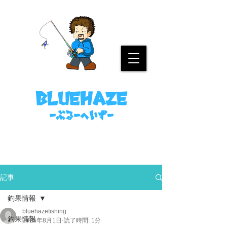
名古屋港ボートフィッシングガイド
bluehaze
​－ぶるーへいずー
090-8458-4699
ミノウラまで。
記事
釣果情報
bluehazefishing
釣果情報
2025年8月1日
読了時間: 1分