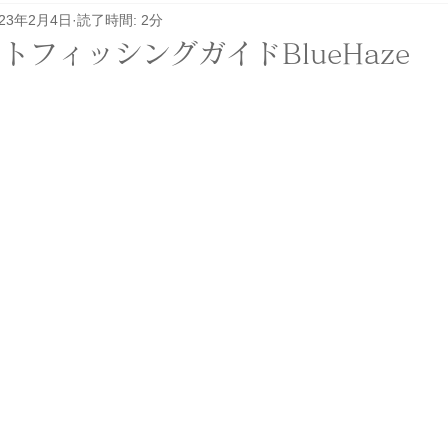
023年2月4日
読了時間: 2分
レル関係
その他
イベント
ロケ
トフィッシングガイドBlueHaze