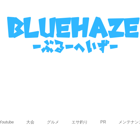
名古屋港ボートフィッシングガイ
bluehaze
​－ぶるーへいずー
表
ご利用までの流れ
使用船紹介
Q&
Youtube
大会
グルメ
エサ釣り
PR
メンテナン