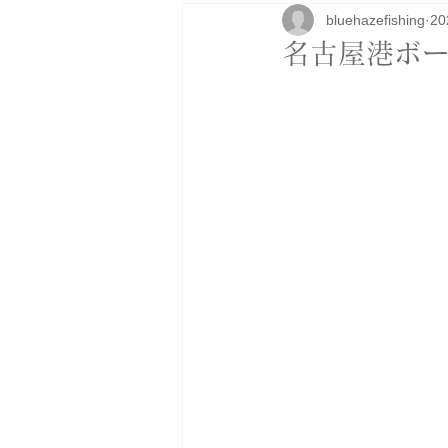
bluehazefishing
2
研修
ボートカスタム
アパ
名古屋港ボー