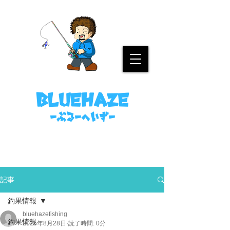
名古屋港ボートフィッシングガイド
bluehaze
​－ぶるーへいずー
090-8458-4699
ミノウラまで。
記事
釣果情報
bluehazefishing
釣果情報
2025年8月28日
読了時間: 0分