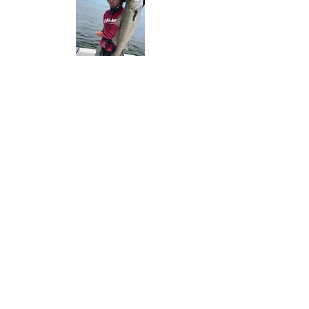
プロフィール
生まれて初めて釣りをしたのは小学低学年の
頃。
オヤジに連れられて行った野池のヘラブナ釣り
だった。程なくしてルアー釣りを知った。
こんなウッドを削っただけの、塗装もしていな
いルアーではたして魚が釣れるのかと
半信半疑だったがなんと釣れてしまった。それ
以来僕は釣りに夢中になってしまった。
毎日のように池や海に出向き、魚と戯れた。そ
して気がつけば釣りを職業にするまでに至っ
た。
あの頃の、最初に釣れた魚を僕は今でも鮮明に
覚えている。
その気持ちをいつまでも持ち続けていたい。