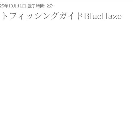
025年10月11日
読了時間: 2分
レル関係
その他
イベント
ロケ
トフィッシングガイドBlueHaze