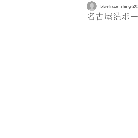
bluehazefishing
2
研修
ボートカスタム
アパ
名古屋港ボー