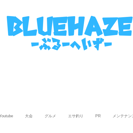
名古屋港ボートフィッシングガイ
bluehaze
​－ぶるーへいずー
表
ご利用までの流れ
使用船紹介
Q&
Youtube
大会
グルメ
エサ釣り
PR
メンテナン