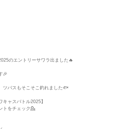
025のエントリーサワラ出ました🔥
🎉
、ツバスもそこそこ釣れました🐟
キャスバトル2025】
ントをチェック💁