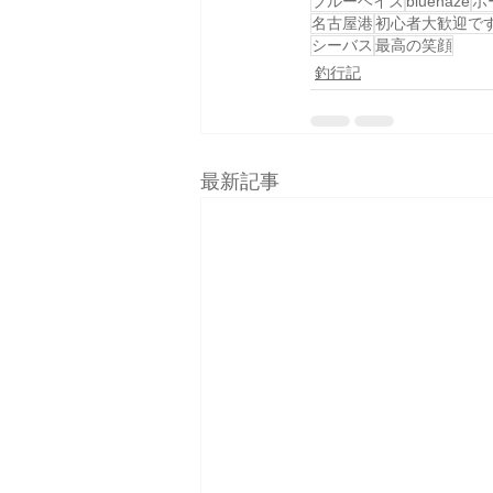
ブルーヘイズ
bluehaze
ボ
名古屋港
初心者大歓迎で
シーバス
最高の笑顔
釣行記
最新記事