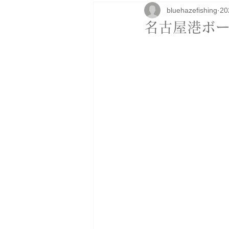
bluehazefishing
2
研修
ボートカスタム
アパ
名古屋港ボー