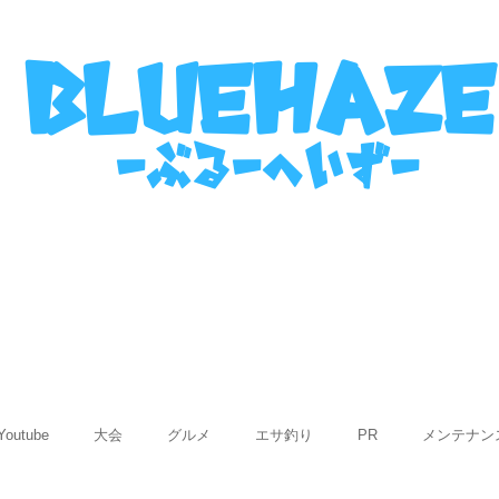
名古屋港ボートフィッシングガイ
bluehaze
​－ぶるーへいずー
表
ご利用までの流れ
使用船紹介
Q&
Youtube
大会
グルメ
エサ釣り
PR
メンテナン