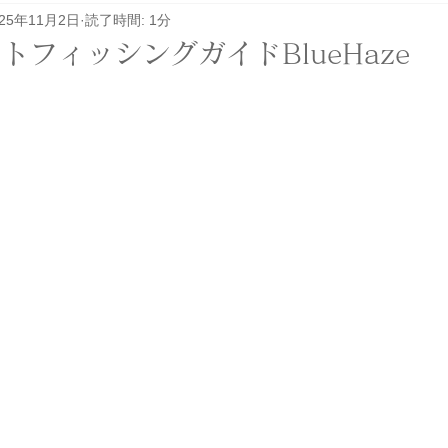
025年11月2日
読了時間: 1分
レル関係
その他
イベント
ロケ
トフィッシングガイドBlueHaze