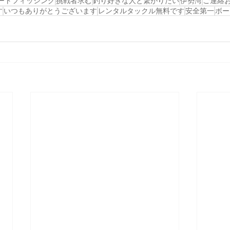
ートフィッシング
挑戦者求む
釣り好きな人と繋がりたい
伊勢湾
ご連絡
す
いつもありがとうございます
レンタルタックル無料です
安全第一
ボー