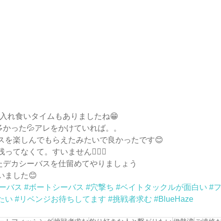
️入れ食いタイムもありましたね😁
多かった💦アレをかけていれば。。
スを楽しんでもらえたみたいで良かったです😊
てなくて。すいません🙇🏼‍♂️
たデカシーバスを仕留めてやりましょう
ました😊
シーバス
#ボートシーバス
#穴撃ち
#ベイトタックルが面白い
#
たい
#リベンジお待ちしてます
#挑戦者求む
#BlueHaze