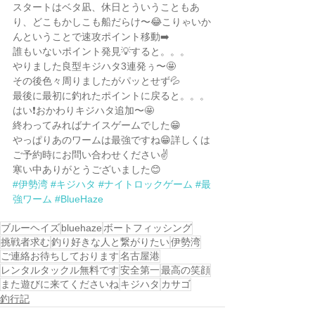
スタートはベタ凪、休日とういうこともあ
り、どこもかしこも船だらけ〜😂こりゃいか
んということで速攻ポイント移動➡️
誰もいないポイント発見💡すると。。。
やりました良型キジハタ3連発ぅ〜🤩
その後色々周りましたがパッとせず💦
最後に最初に釣れたポイントに戻ると。。。
はい❗️おかわりキジハタ追加〜🤩
終わってみればナイスゲームでした😁
やっぱりあのワームは最強ですね😁詳しくは
ご予約時にお問い合わせください✌️
寒い中ありがとうございました😊
#伊勢湾
#キジハタ
#ナイトロックゲーム
#最
強ワーム
#BlueHaze
ブルーヘイズ
bluehaze
ボートフィッシング
挑戦者求む
釣り好きな人と繋がりたい
伊勢湾
ご連絡お待ちしております
名古屋港
レンタルタックル無料です
安全第一
最高の笑顔
また遊びに来てくださいね
キジハタ
カサゴ
釣行記