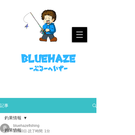
名古屋港ボートフィッシングガイド
bluehaze
​－ぶるーへいずー
090-8458-4699
ミノウラまで。
記事
釣果情報
bluehazefishing
釣果情報
1月10日
読了時間: 1分