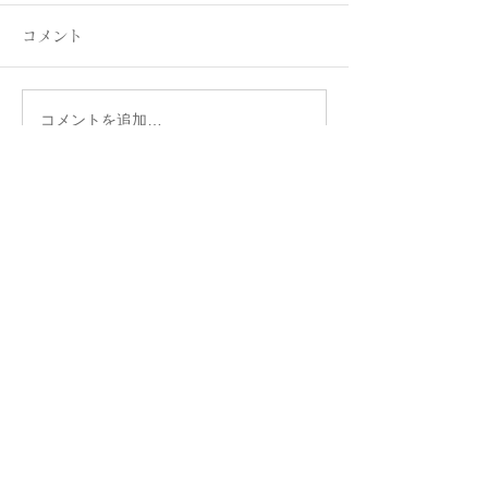
コメント
コメントを追加…
名古屋港ボートフィッシ
名古屋港ボート
ングガイドBlueHaze
ングガイドBlueH
プロフィール
生まれて初めて釣りをしたのは小学低学年の
頃。