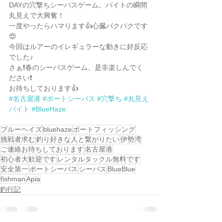
DAYの穴撃ちシーバスゲーム。バイトの瞬間
丸見えで大興奮！
一度やったらハマります👍心臓バクバクです
😍
今回はルアーのイレギュラーな動きに好反応
でした♪
さぁ❗️春のシーバスゲーム、是非楽しんでく
ださい❗️
お待ちしております👍
#名古屋港
#ボートシーバス
#穴撃ち
#丸見え
バイト
#BlueHaze
ブルーヘイズ
bluehaze
ボートフィッシング
挑戦者求む
釣り好きな人と繋がりたい
伊勢湾
ご連絡お待ちしております
名古屋港
初心者大歓迎です
レンタルタックル無料です
安全第一
ボートシーバス
シーバス
BlueBlue
fishman
Apia
釣行記