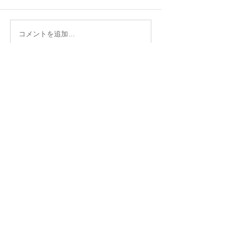
コメントを追加…
名古屋港ボートフィッシ
名古屋港ボート
ングガイドBlueHaze
ングガイドBlueH
プロフィール
生まれて初めて釣りをしたのは小学低学年の
頃。
オヤジに連れられて行った野池のヘラブナ釣り
だった。程なくしてルアー釣りを知った。