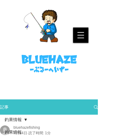
名古屋港ボートフィッシングガイド
bluehaze
​－ぶるーへいずー
090-8458-4699
ミノウラまで。
記事
釣果情報
bluehazefishing
釣果情報
4月14日
読了時間: 1分