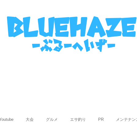
名古屋港ボートフィッシングガイ
bluehaze
​－ぶるーへいずー
表
ご利用までの流れ
使用船紹介
Q&
Youtube
大会
グルメ
エサ釣り
PR
メンテナン