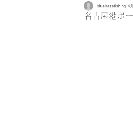
bluehazefishing
4
研修
ボートカスタム
アパ
名古屋港ボー