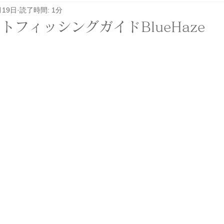
月19日
読了時間: 1分
レル関係
その他
イベント
ロケ
トフィッシングガイドBlueHaze