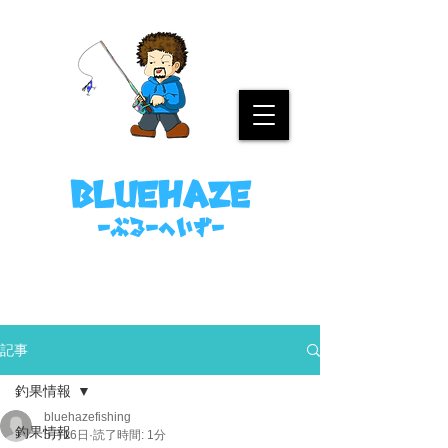
名古屋港ボートフィッシングガイド
bluehaze
​－ぶるーへいずー
090-8458-4699
ミノウラまで。
記事
釣果情報
bluehazefishing
釣果情報
5月16日
読了時間: 1分