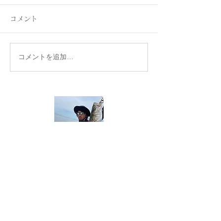
コメント
コメントを追加…
名古屋港ボートフィッシ
名古屋港ボート
ングガイドBlueHaze
ングガイドBlueH
プロフィール
生まれて初めて釣りをしたのは小学低学年の
頃。