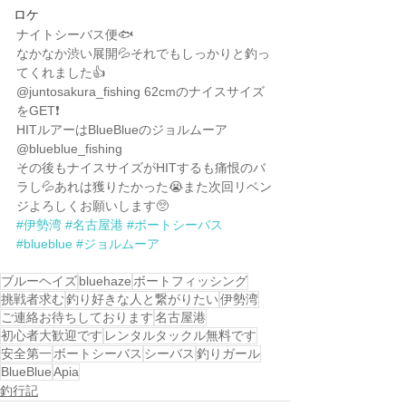
ロケ
ナイトシーバス便🐟
なかなか渋い展開💦それでもしっかりと釣っ
てくれました👍
@juntosakura_fishing 62cmのナイスサイズ
をGET❗️
HITルアーはBlueBlueのジョルムーア 
@blueblue_fishing 
その後もナイスサイズがHITするも痛恨のバ
ラし💦あれは獲りたかった😭また次回リベン
ジよろしくお願いします🥺
#伊勢湾
#名古屋港
#ボートシーバス
#blueblue
#ジョルムーア
ブルーヘイズ
bluehaze
ボートフィッシング
挑戦者求む
釣り好きな人と繋がりたい
伊勢湾
ご連絡お待ちしております
名古屋港
初心者大歓迎です
レンタルタックル無料です
安全第一
ボートシーバス
シーバス
釣りガール
BlueBlue
Apia
釣行記