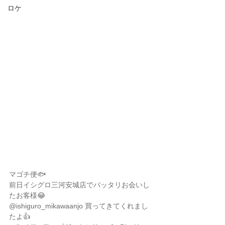
ロケ
マゴチ便🐟
前日イシグロ三河安城店でバッタリお会いし
たお客様😂
@ishiguro_mikawaanjo 買ってきてくれまし
たよ👍