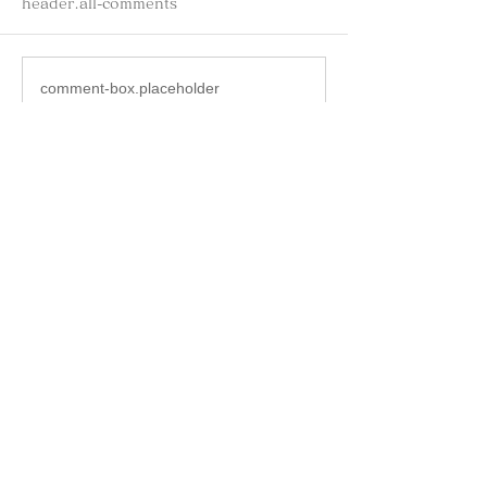
header.all-comments
comment-box.placeholder
名古屋港ボートフィッシ
名古屋港ボート
ングガイドBlueHaze
ングガイドBlueH
プロフィール
生まれて初めて釣りをしたのは小学低学年の
頃。
オヤジに連れられて行った野池のヘラブナ釣り