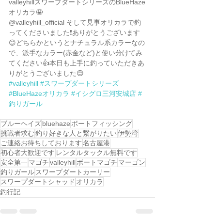
valleyhillスワープダートシリーズのBlueHaze
オリカラ🤩
@valleyhill_official そして見事オリカラで釣
ってくださいました❗️ありがとうございます
😊どちらかというとナチュラル系カラーなの
で、派手なカラー(赤金など)と使い分けてみ
てください👍本日も上手に釣っていただきあ
りがとうございました😊
#valleyhill
#スワープダートシリーズ
#BlueHazeオリカラ
#イシグロ三河安城店
#
釣りガール
ブルーヘイズ
bluehaze
ボートフィッシング
挑戦者求む
釣り好きな人と繋がりたい
伊勢湾
ご連絡お待ちしております
名古屋港
初心者大歓迎です
レンタルタックル無料です
安全第一
マゴチ
valleyhill
ボートマゴチ
マーゴン
釣りガール
スワープダートカーリー
スワープダートシャッド
オリカラ
釣行記