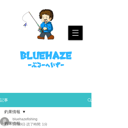
名古屋港ボートフィッシングガイド
bluehaze
​－ぶるーへいずー
090-8458-4699
ミノウラまで。
記事
釣果情報
bluehazefishing
釣果情報
5月29日
読了時間: 1分