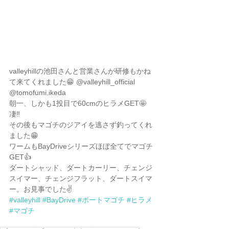
valleyhillの池田さんと営業さんが研修もかね
て来てくれました😁 @valleyhill_official 
@tomofumi.ikeda 
朝一、しかも1投目で60cmのヒラメGET🤩
凄‼️
その後もマゴチのジアイを逃さず釣ってくれ
ました😁
ワームもBayDriveシリーズほぼ全てでマゴチ
GET👍
ダートシャッド、ダートカーリー、チェンジ
スイマー、チェンジフラット、ダートスイマ
ー。お見事でした✌️
#valleyhill
#BayDrive
#ボートマゴチ
#ヒラメ
#マゴチ