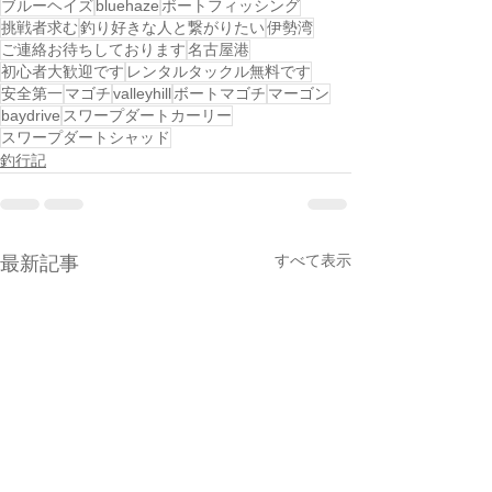
ブルーヘイズ
bluehaze
ボートフィッシング
挑戦者求む
釣り好きな人と繋がりたい
伊勢湾
ご連絡お待ちしております
名古屋港
初心者大歓迎です
レンタルタックル無料です
安全第一
マゴチ
valleyhill
ボートマゴチ
マーゴン
baydrive
スワープダートカーリー
スワープダートシャッド
釣行記
すべて表示
最新記事