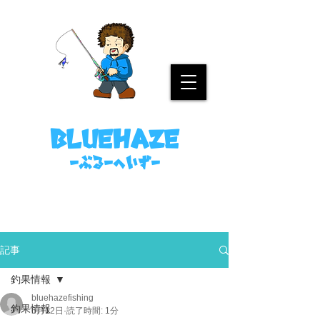
名古屋港ボートフィッシングガイド
bluehaze
​－ぶるーへいずー
090-8458-4699
ミノウラまで。
記事
釣果情報
bluehazefishing
釣果情報
6月12日
読了時間: 1分