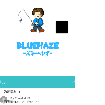
名古屋港ボートフィッシングガイド
bluehaze
​－ぶるーへいずー
090-8458-4699
ミノウラまで。
記事
釣果情報
bluehazefishing
釣果情報
6月13日
読了時間: 1分