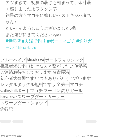
アツすぎて、初夏の暑さも相まって、余計暑
く感じましたよワタクシ🤣
釣果の方もマゴチに嬉しいゲストキジハタち
ゃん♪
たいへんよろしゅうございました♪😁
また遊びにきてくださいね👍
#伊勢湾
#夫婦で釣り
#ボートマゴチ
#釣りガ
ール
#BlueHaze
ブルーヘイズ
bluehaze
ボートフィッシング
挑戦者求む
釣り好きな人と繋がりたい
伊勢湾
ご連絡お待ちしております
名古屋港
初心者大歓迎です
いつもありがとうございます
レンタルタックル無料です
安全第一
マゴチ
valleyhill
ボートマゴチ
マーゴン
釣りガール
baydrive
スワープダートカーリー
スワープダートシャッド
釣行記