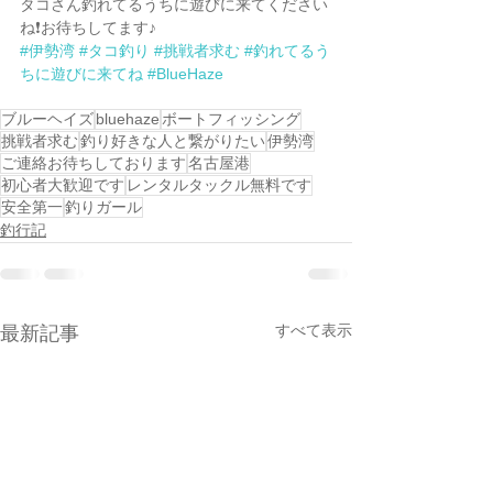
タコさん釣れてるうちに遊びに来てください
ね❗️お待ちしてます♪
#伊勢湾
#タコ釣り
#挑戦者求む
#釣れてるう
ちに遊びに来てね
#BlueHaze
ブルーヘイズ
bluehaze
ボートフィッシング
挑戦者求む
釣り好きな人と繋がりたい
伊勢湾
ご連絡お待ちしております
名古屋港
初心者大歓迎です
レンタルタックル無料です
安全第一
釣りガール
釣行記
すべて表示
最新記事