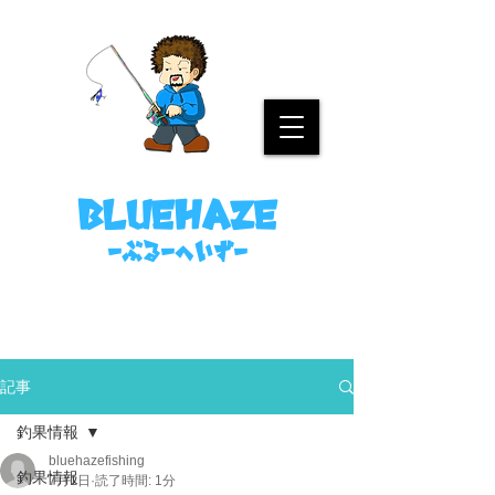
名古屋港ボートフィッシングガイド
bluehaze
​－ぶるーへいずー
090-8458-4699
ミノウラまで。
記事
釣果情報
bluehazefishing
釣果情報
7月1日
読了時間: 1分