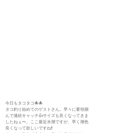
今日もタコタコ🐙🐙
タコ釣り始めてのゲストさん。早々に要領掴
んで連続キャッチ👍サイズも良くなってきま
したねぇ〜。ここ最近水潮ですが、早く潮色
良くなって欲しいですね❗️