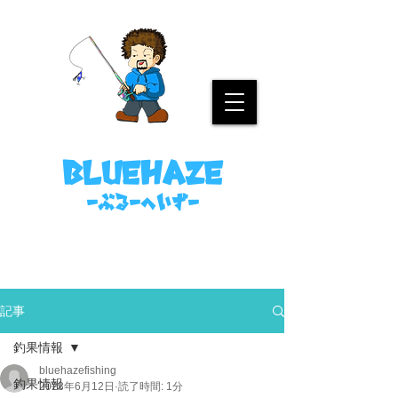
名古屋港ボートフィッシングガイド
bluehaze
​－ぶるーへいずー
090-8458-4699
ミノウラまで。
記事
釣果情報
bluehazefishing
釣果情報
2023年6月12日
読了時間: 1分