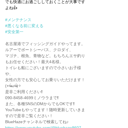
でも快適にお過ごししておくことが大事です
よね👍
#メンテナンス
#悪くなる前に変える
#安全第一
名古屋港でフィッシングガイドやってます。
ルアーでボートシーバス、クロダイ、
マゴチ、根魚、青物など。もちろんエサ釣り
もお任せください！最大4名様。
トイレも船にございますので小さいお子様
や、
女性の方でも安心してお乗りいただけます！
(⌯︎¤̴̶̷̀ω¤̴̶̷́)✧︎
是非ご利用ください❗️
090-8458-4699ミノウラまで❗️
また、各種SNSのDMからでもOKです❗️
YouTubeもやってます！随時更新していきま
すので是非ご覧ください！
BlueHazeチャンネルで検索してね♪
https://www.youtube.com/@bluehaze8607