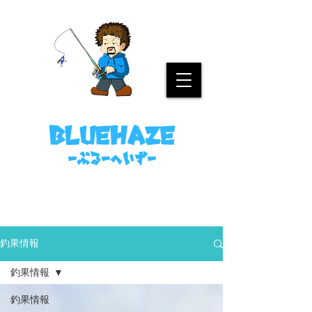
名古屋港ボートフィッシングガイド
bluehaze
​－ぶるーへいずー
090-8458-4699
ミノウラまで。
釣果情報
釣果情報
釣果情報