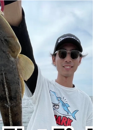
さん(@plankton_fishingguideservice )の船でアオ
リイカ調査へ🦑 ハイシーズンまではまだといった
感じですが、まぁまぁ釣果は出てました🙌 みんな
大好きアオリイカ、ハイシーズン入る前からお問
い合わせ...