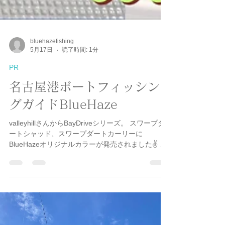
bluehazefishing
5月17日
読了時間: 1分
PR
名古屋港ボートフィッシン
グガイドBlueHaze
valleyhillさんからBayDriveシリーズ。 スワープダ
ートシャッド、スワープダートカーリーに
BlueHazeオリジナルカラーが発売されました✌️ 実
際に海で何度もテストを繰り返し、納得のいくま
でこだわりました👍実際にマゴチからの反応が無
い時、このカラーに変えて1投目で釣れたことも何
度もあり❗️マーゴン捕獲実績も多数❗️色の好みは魚に