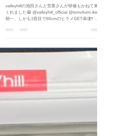
グガイドBlueHaze
valleyhillの池田さんと営業さんが研修もかねて来て
くれました😁 @valleyhill_official @tomofumi.ikeda
朝一、しかも1投目で60cmのヒラメGET🤩凄‼️ そ
の後もマゴチのジアイを逃さず釣ってくれました
😁 ワームもBayDriveシリーズほぼ全てでマゴチ
GET👍 ダートシャッド、ダートカーリー、チェン
ジスイマー、チェンジフラット、ダートスイマ
ー。お見事でした✌️ #valleyhill #BayDrive #ボート
マゴチ #ヒラメ #マゴチ