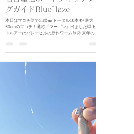
bluehazefishing
2025年10月2日
読了時間: 1分
釣行記
名古屋港ボートフィッシン
グガイドBlueHaze
本日はマゴチ便で出船🛥️ トータル10本🐟 最大
60cmのマゴチ！通称『マーゴン』出ました💥 ヒッ
トルアーはバレーヒルの新作ワーム🪱㊙️ 来年の春
発売予定です！ 情報解禁＆発売までお楽しみに🤭
@valleyhill_official...