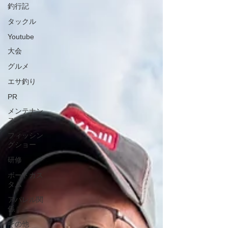
釣行記
タックル
Youtube
大会
グルメ
エサ釣り
PR
メンテナン
ス
フィッシン
グショー
研修
ボートカス
タム
アパレル関
係
その他