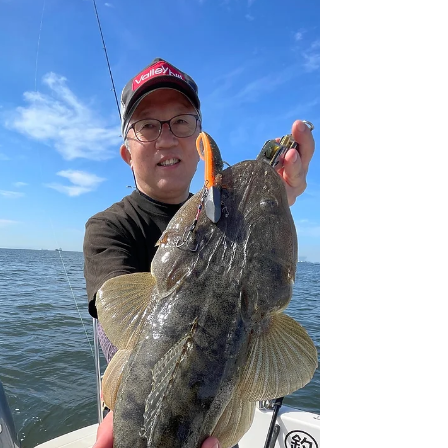
聞いてみなきゃわかりませんが笑。 自信もってオ
ススメできるカラーになっております👍 順次各釣
具屋さんに並ぶと思いますので、是非使用してみ
てください❗️皆さんからの釣果報告楽しみにしてお
ります😁 #valleyhill #スワープダートシャッド #ス
ワープダートカーリー #BayDrive #BlueHazeオリ
ジナルカラー