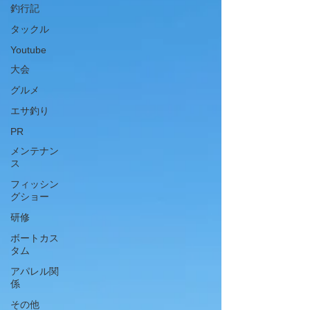
釣行記
タックル
Youtube
大会
グルメ
エサ釣り
PR
メンテナン
ス
フィッシン
グショー
研修
ボートカス
タム
アパレル関
係
その他