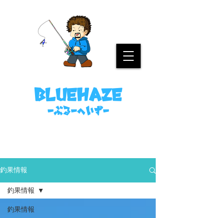
名古屋港ボートフィッシングガイド
bluehaze
​－ぶるーへいずー
090-8458-4699
ミノウラまで。
釣果情報
釣果情報
釣果情報