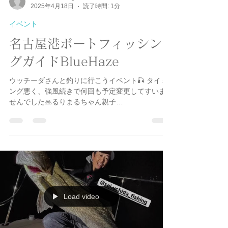
bluehazefishing
2025年4月18日
読了時間: 1分
イベント
名古屋港ボートフィッシン
グガイドBlueHaze
ウッチーダさんと釣りに行こうイベント🎣 タイミ
ング悪く、強風続きで何回も予定変更してすいま
せんでした🙏るりまるちゃん親子
@ruri.maru_ajing.gogo @ajinist さんが遊びに来て
くれましたよ😁...