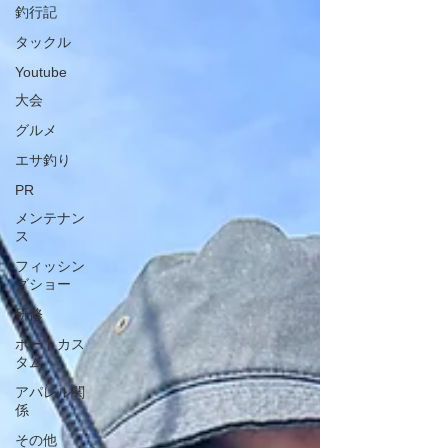
釣行記
タックル
Youtube
大会
グルメ
エサ釣り
PR
メンテナン
ス
フィッシン
グショー
研修
ボートカス
タム
アパレル関
係
その他