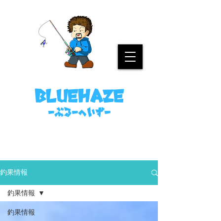
名古屋港ボートフィッシングガイド
bluehaze
​－ぶるーへいずー
090-8458-4699
ミノウラまで。
釣果情報
釣果情報
釣果情報