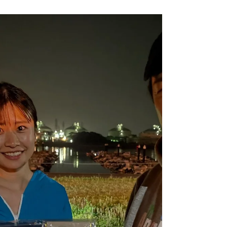
の長さで勝負❗️プロを打ち負かす快感を体験してみ
ませんか？笑。どんな汚い手を使ってもOK(冗談)
🤣 こういう機会はなかなか無いと思いますよ✌️ ウ
ッチーに勝った暁には豪華景品プレゼント🎁 協賛
メーカー様も豪華絢爛😍 @anglersutopia
@blueblue_fishing @pop_sea_crew @zalts.official
応募受付は5月25日お昼の12時から❗️ワタクシ
BlueHazeにDMか LINEかお電話で応募してくださ
い。応募者多数の場合は厳正なる抽選にて決めさ
せていただきます。当選者には追ってご連絡いた
します。我こそは❗️という方、ちょっと参加してみ
ようかな？って方、年齢性別人間でなくても構い
ません！ 上手い下手なんてもっと関係ありません❗️
楽しむためのイベントですから😁それでは応募お
待ちしております♪ #イベント #apia #blueblue #