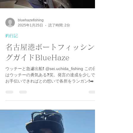
Load video
bluehazefishing
2025年1月25日
読了時間: 2分
釣行記
名古屋港ボートフィッシン
グガイドBlueHaze
ウッチーと急遽出船❗️ @sei.uchida_fishing この日
はウッチーの勇気ある❓笑。発言の達成を少しでも
お手伝いできればとの想いで各所をランガン❗️➡️ そ
してなんと開始2投で76.5cmのシーバスGET🤩 ル
アーはスネコンの小さいやつ❗️...