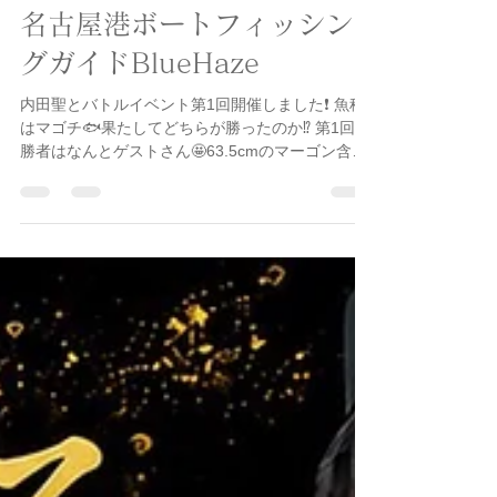
イベント
名古屋港ボートフィッシン
グガイドBlueHaze
内田聖とバトルイベント第1回開催しました❗️ 魚種
はマゴチ🐟果たしてどちらが勝ったのか⁉️ 第1回の
勝者はなんとゲストさん🤩63.5cmのマーゴン含む
2本❗️対してウッチーはバイトはあるものの乗せき
れず苦しい展開で。。。笑。終わってみれば見事
ゲストさんの勝利🏆 最後に戦利品のプレゼント🎁
お疲れ様でした❗️ さぁ、次のバトルははたしてどち
らが勝つのか⁉️今から楽しみです😁 #バトルイベ
ント #BlueBlue #アピア #popseacrew #zalts