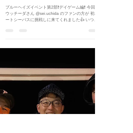
2025年1月11日
読了時間: 2分
イベント
名古屋港ボートフィッシン
グガイドBlueHaze
ブルーヘイズイベント第2部❗️デイゲーム編❗️ 今回も
ウッチーダさん @sei.uchida のファンの方が 初ボ
ートシーバスに挑戦しに来てくれました👍 いつも
はオカッパリでシーバスを狙われてるお2人。 初ボ
ートでのキャストは初めてで、心配されてました
が、...